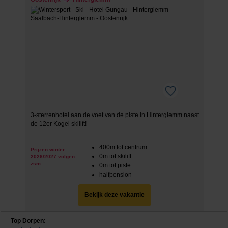
We werken samen met
20 derden
die uw gegevens
kunnen ontvangen en verwerken.
3-sterrenhotel aan de voet van de piste in Hinterglemm naast
de 12er Kogel skilift!
400m tot centrum
Prijzen winter
0m tot skilift
2026/2027 volgen
zsm
0m tot piste
halfpension
Bekijk deze vakantie
Top Dorpen: