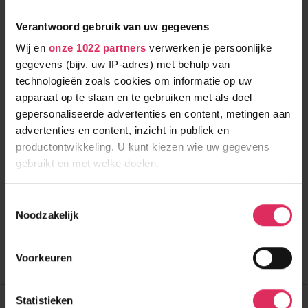
Verantwoord gebruik van uw gegevens
Wij en
onze 1022 partners
verwerken je persoonlijke
gegevens (bijv. uw IP-adres) met behulp van
technologieën zoals cookies om informatie op uw
apparaat op te slaan en te gebruiken met als doel
gepersonaliseerde advertenties en content, metingen aan
Luxe hotel met sauna in het centrum van Hinterglemm!
advertenties en content, inzicht in publiek en
productontwikkeling. U kunt kiezen wie uw gegevens
gebruikt en met welke doelen.
100m tot centrum
vanaf
654
10m tot skilift
8
p.p.
,9
10m tot piste
Als u het toestaat, willen we ook graag:
incl. skipas
Toestemmingsselectie
halfpension
Noodzakelijk
Informatie verzamelen over uw geografische
locatie, die tot een paar meter nauwkeurig kan zijn
Bekijk deze vakantie
Uw apparaat identificeren door het actief te
Voorkeuren
scannen op specifieke eigenschappen (fingerprinting)
Tot 6 weken voor vertrek gratis annuleren
Lees meer over hoe uw persoonlijke gegevens worden
Hotel Alpine Palace
Statistieken
verwerkt en stel uw voorkeuren in het
detailgedeelte
in.
Oostenrijk
Hinterglemm