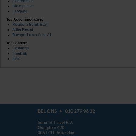
Fieberbrunn
Hinterglemm
Leogang
Top Accommodaties:
Residenz Bergkristall
Adler Resort
Bachgut Luxus Suite A1
Top Landen:
Oostenrijk
Frankrijk
Italië
BEL ONS
010 279 96 32
Summit Travel B.V.
Oostplein 420
3061 CH
Rotterdam