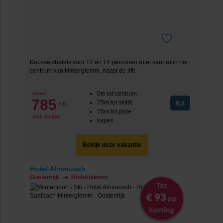
Knusse chalets voor 12 en 14 personen (met sauna) in het
centrum van Hinterglemm, naast de lift!
0m tot centrum
vanaf
785
75m tot skilift
8
p.p.
,8
75m tot piste
incl. skipas
logies
Bekijk deze vakantie
Hotel Almrausch
Oostenrijk
Hinterglemm
Tot
€ 93
pp
korting