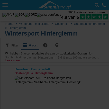
Toggle
navigation
3649 reviews geven ons een
4,8
van
5
Home
Wintersport met skipas
Oostenrijk
Saalbach-Hinterglemm
Hinterglemm
Wintersport Hinterglemm
Filter
6 acc.
Wij hebben
6
accommodaties die aan uw zoekcriteria (Oostenrijk -
Saalbach-Hinterglemm - Hinterglemm - Skilift: max 100 meter) voldoen.
Lees meer
Residenz Bergkristall
Oostenrijk
Hinterglemm