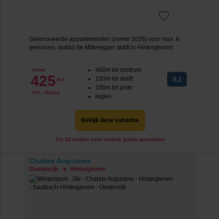
Gerenoveerde appartementen (zomer 2026) voor max. 6
personen, vlakbij de Mitteregger skilift in Hinterglemm!
400m tot centrum
vanaf
425
100m tot skilift
8
p.p.
,2
100m tot piste
incl. skipas
logies
Bekijk deze vakantie
Tot 10 weken voor vertrek gratis annuleren
Chalets Augustine
Oostenrijk
Hinterglemm