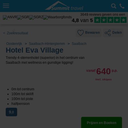
Toggle
navigation
3649 reviews geven ons een
4,8
van
5
Bewaren
Delen
< Zoekresultaat
Oostenrijk
Saalbach-Hinterglemm
Saalbach
Hotel Eva Village
Trendy 4-sterrenhotel (superior) in het centrum van
Saalbach met wellness en gunstige ligging!
640
vanaf
p.p.
incl. skipas
0m tot centrum
100m tot skilift
100m tot piste
halfpension
9
,0
Prijzen en Boeken