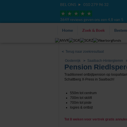
BEL ONS
010 279 96 32
4,8 van 5
3649 reviews geven ons een
Home
Zoek & Boek
Beste
<
Terug naar zoekresultaat
Oostenrijk
Saalbach-Hinterglemm
Pension Riedlsper
Traditioneel ontbijtpension op loopafsta
Schattberg X-Press in Saalbach!
550m tot centrum
700m tot skilift
700m tot piste
logies & ontbijt
Tot 8 weken voor vertrek gratis annul