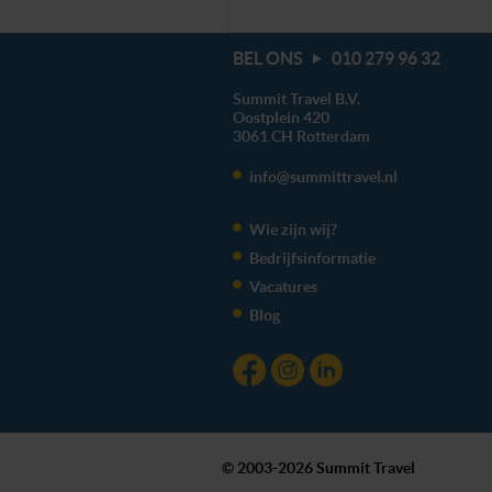
BEL ONS
010 279 96 32
Summit Travel B.V.
Oostplein 420
3061 CH
Rotterdam
info@summittravel.nl
Wie zijn wij?
Bedrijfsinformatie
Vacatures
Blog
© 2003-2026 Summit Travel