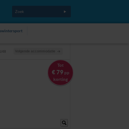
fswintersport
Volgende accommodatie
1/48
Tot
€ 79
pp
korting