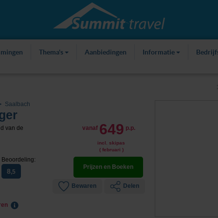
mmingen
Thema's
Aanbiedingen
Informatie
Bedrij
Saalbach
ger
649
nd van de
vanaf
p.p.
incl. skipas
( februari )
Beoordeling:
Prijzen en Boeken
8
,5
Bewaren
Delen
eren