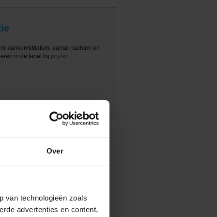
ie
oor aankomstdatum, aantal nachten en
eren in de tabel bij
prijzen
Over
p van technologieën zoals
erde advertenties en content,