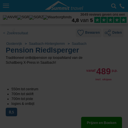
Toggle
navigation
3649 reviews geven ons een
4,8
van
5
Bewaren
Delen
< Zoekresultaat
Oostenrijk
Saalbach-Hinterglemm
Saalbach
Pension Riedlsperger
Traditioneel ontbijtpension op loopafstand van de
Schattberg X-Press in Saalbach!
489
vanaf
p.p.
incl. skipas
550m tot centrum
700m tot skilift
700m tot piste
logies & ontbijt
8
,5
Prijzen en Boeken