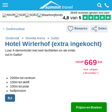
Toggle
navigation
3649 reviews geven ons een
4,8
van
5
Bewaren
Delen
< Zoekresultaat
Oostenrijk
Silvretta Arena
Galtür
Hotel Wirlerhof (extra ingekocht)
Luxe 4-sterrenhotel met veel faciliteiten en ski-in/ski-
out in Galtür!
669
vanaf
p.p.
incl. skipas
( december )
2000m tot centrum
100m tot skilift
100m tot piste
halfpension
9
,0
Prijzen en Boeken