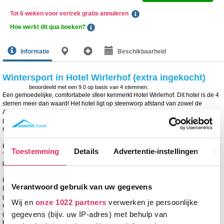
Tot 6 weken voor vertrek gratis annuleren
Hoe werkt dit qua boeken?
Informatie
Beschikbaarheid
Wintersport in Hotel Wirlerhof (extra ingekocht)
beoordeeld met een
9.0
op basis van
4
stemmen.
Een gemoedelijke, comfortabele sfeer kenmerkt Hotel Wirlerhof. Dit hotel is de 4
sterren meer dan waard! Het hotel ligt op steenworp afstand van zowel de
Alpkogelbahn als de Birkhahnbahn skilift en het ligt daarmee dus onderaan de
piste. Het centrum van Galtür ligt op ca. 2 km afstand. De halte voor de skibus
naar het centrum en de andere skigebieden (o.a. Ischgl) is naast het hotel.
Hotel Wirlerhof heeft een receptie, lobby, lift, restaurant, bar, café, discotheek
Toestemming
Details
Advertentie-instellingen
Ov
‘Huber Stadl’, speelkamer voor de kinderen, gratis Wi-Fi, skiberging, gratis
parkeerplaats en (tegen betaling) een garage.
In de ruime, in 2024 gerenoveerde spa van het hotel kom je zeker tot rust.
Verantwoord gebruik van uw gegevens
De 800m2 aan wellness staat geheel in het teken van ontspanning. Zo kan je
genieten van het binnenzwembad (12x7m), verschillende stoombaden, sauna’s,
Wij en
onze 1022 partners
verwerken je persoonlijke
een whirlpool, fitnessruimte en ontspanningsruimte. Tegen betaling kan je
gegevens (bijv. uw IP-adres) met behulp van
gebruik maken van het solarium of een massage bijboeken. Je kunt tegen
betaling ook badjassen huren.