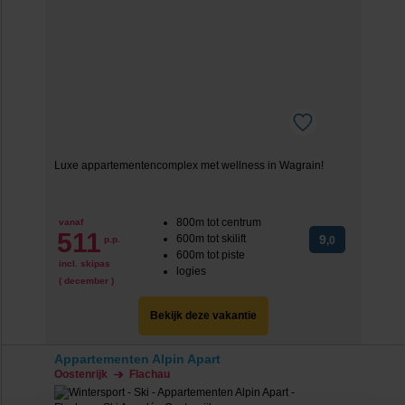
Luxe appartementencomplex met wellness in Wagrain!
800m tot centrum
vanaf
511
600m tot skilift
9
p.p.
,0
600m tot piste
incl. skipas
logies
( december )
Bekijk deze vakantie
Appartementen Alpin Apart
Oostenrijk
Flachau