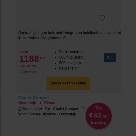
Centraal gelegen huis met inbegrepen hotelfaciliteiten van het
4-sterrenhotel Wagrainerhof!
0m tot centrum
vanaf
1188
500m tot skilift
8
p.p.
,0
500m tot piste
incl. skipas
halfpension
( december )
Bekijk deze vakantie
Chalet Gamper
Oostenrijk
Ellmau
Tot
€ 62
pp
korting