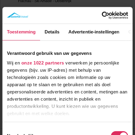
Toestemming
Details
Advertentie-instellingen
Ov
Verantwoord gebruik van uw gegevens
Prima appartementen, rustig gelegen, net buiten Flachau.
Wij en
onze 1022 partners
verwerken je persoonlijke
gegevens (bijv. uw IP-adres) met behulp van
technologieën zoals cookies om informatie op uw
5000m tot centrum
vanaf
415
2500m tot skilift
7
p.p.
,0
apparaat op te slaan en te gebruiken met als doel
2300m tot piste
gepersonaliseerde advertenties en content, metingen aan
incl. skipas
logies
( december )
advertenties en content, inzicht in publiek en
productontwikkeling. U kunt kiezen wie uw gegevens
Bekijk deze vakantie
gebruikt en met welke doelen.
Tot 6 weken voor vertrek gratis annuleren
Als u het toestaat, willen we ook graag:
Toestemmingsselectie
Hotel Jägerhof