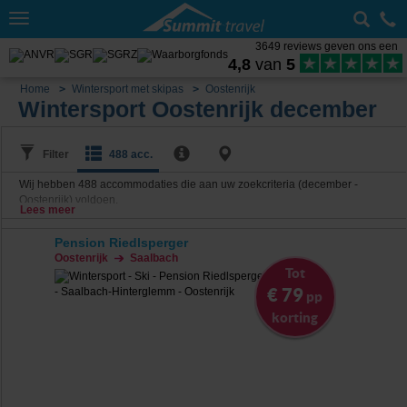
Toggle
navigation
3649 reviews geven ons een
4,8
van
5
Home
Wintersport met skipas
Oostenrijk
Wintersport Oostenrijk december
Filter
488 acc.
Wij hebben
488
accommodaties die aan uw zoekcriteria (december -
Oostenrijk) voldoen.
Lees meer
Pension Riedlsperger
Oostenrijk
Saalbach
Tot
€ 79
pp
korting