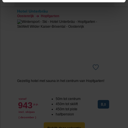
dan hieronder jouw voorkeuren aan. Goed om te weten:
Hotel Unterbräu
je kunt jouw voorkeuren altijd aanpassen. Klik daarvoor
Oostenrijk
Hopfgarten
op de lichtblauwe knop linksonder in beeld en kies voor
‘verander jouw toestemming’. Je kunt dan weer per type
cookie aangeven of je die wel of niet wilt toestaan.
We werken samen met
20 derden
die uw gegevens
kunnen ontvangen en verwerken.
Gezellig hotel met sauna in het centrum van Hopfgarten!
50m tot centrum
vanaf
943
450m tot skilift
8
p.p.
,0
450m tot piste
incl. skipas
halfpension
( december )