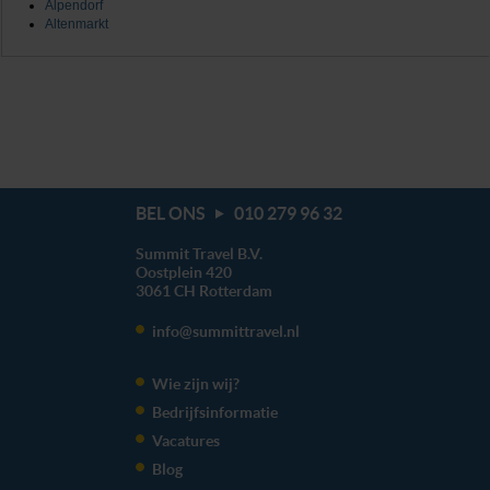
Alpendorf
Altenmarkt
BEL ONS
010 279 96 32
Summit Travel B.V.
Oostplein 420
3061 CH
Rotterdam
info@summittravel.nl
Wie zijn wij?
Bedrijfsinformatie
Vacatures
Blog