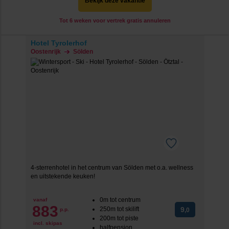
Bekijk deze vakantie
Tot 6 weken voor vertrek gratis annuleren
Hotel Tyrolerhof
Oostenrijk
Sölden
4-sterrenhotel in het centrum van Sölden met o.a. wellness
en uitstekende keuken!
0m tot centrum
vanaf
883
250m tot skilift
9
p.p.
,0
200m tot piste
incl. skipas
halfpension