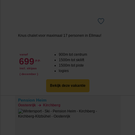
Knus chalet voor maximaal 17 personen in Ellmau!
900m tot centrum
vanaf
699
1500m tot skilift
p.p.
1500m tot piste
incl. skipas
logies
( december )
Bekijk deze vakantie
Pension Heim
Oostenrijk
Kirchberg