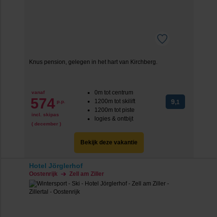
Knus pension, gelegen in het hart van Kirchberg.
0m tot centrum
vanaf
574
1200m tot skilift
9
p.p.
,1
1200m tot piste
incl. skipas
logies & ontbijt
( december )
Bekijk deze vakantie
Hotel Jörglerhof
Oostenrijk
Zell am Ziller