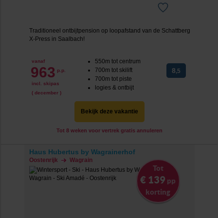
Traditioneel ontbijtpension op loopafstand van de Schattberg
X-Press in Saalbach!
550m tot centrum
vanaf
963
700m tot skilift
8
p.p.
,5
700m tot piste
incl. skipas
logies & ontbijt
( december )
Bekijk deze vakantie
Tot 8 weken voor vertrek gratis annuleren
Haus Hubertus by Wagrainerhof
Oostenrijk
Wagrain
Tot
€ 139
pp
korting