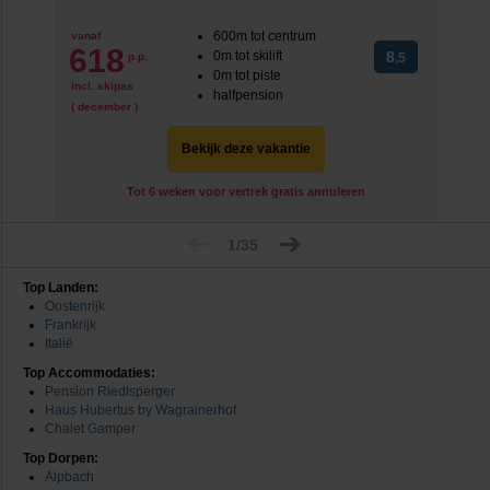
600m tot centrum
vanaf
618
0m tot skilift
8
p.p.
,5
0m tot piste
incl. skipas
halfpension
( december )
Bekijk deze vakantie
Tot 6 weken voor vertrek gratis annuleren
1/35
Top Landen:
Oostenrijk
Frankrijk
Italië
Top Accommodaties:
Pension Riedlsperger
Haus Hubertus by Wagrainerhof
Chalet Gamper
Top Dorpen:
Alpbach