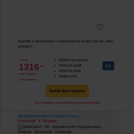
Heerlijk 4-sterrenhotel in Hainzenberg boven Zell am Ziller
gelegen!
5000m tot centrum
vanaf
1316
200m tot skilift
8
p.p.
,9
200m tot piste
incl. skipas
halfpension
( december )
Bekijk deze vakantie
Tot 6 weken voor vertrek gratis annuleren
Appartementen Knappensteig
Oostenrijk
Wagrain