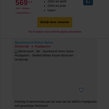
569
200m tot skilift
8
p.p.
,1
200m tot piste
incl. skipas
logies
( december )
Bekijk deze vakantie
Tot 6 weken voor vertrek gratis annuleren
Sportresort Hohe Salve
Oostenrijk
Hopfgarten
Prachtig 4-sterrenhotel aan de voet van de skilift in Hopfgarten
met geweldige Wellness!