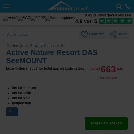
Toggle
navigation
3649 reviews geven ons een
4,8
van
5
Bewaren
Delen
< Zoekresultaat
Oostenrijk
Silvretta Arena
See
Active Nature Resort DAS
SeeMOUNT
663
Luxe 4-sterrensuperior hotel aan de piste in See!
vanaf
p.p.
incl. skipas
0m tot centrum
0m tot skilift
0m tot piste
halfpension
9
,0
Prijzen en Boeken