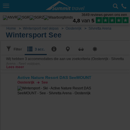
Toggle
navigation
3649 reviews geven ons een
4,8
van
5
Home
Wintersport met skipas
Oostenrijk
Silvretta Arena
Wintersport See
Filter
3 acc.
Wij hebben
3
accommodaties die aan uw zoekcriteria (Oostenrijk - Silvretta
Arena - See) voldoen.
Lees meer
Active Nature Resort DAS SeeMOUNT
Oostenrijk
See