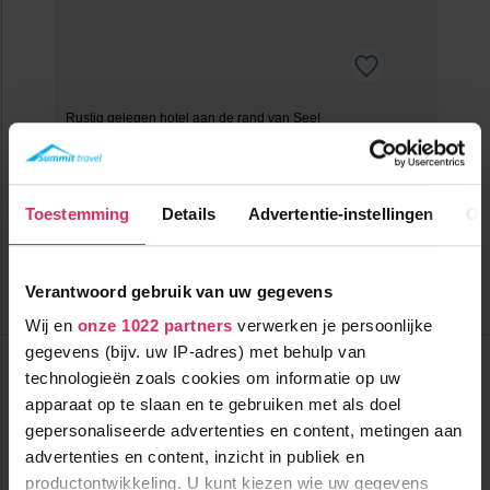
Rustig gelegen hotel aan de rand van See!
1200m tot centrum
vanaf
462
1400m tot skilift
p.p.
Toestemming
Details
Advertentie-instellingen
Ov
1400m tot piste
incl. skipas
halfpension
Verantwoord gebruik van uw gegevens
Bekijk deze vakantie
Wij en
onze 1022 partners
verwerken je persoonlijke
gegevens (bijv. uw IP-adres) met behulp van
Hotel Mallaun
Oostenrijk
See
technologieën zoals cookies om informatie op uw
apparaat op te slaan en te gebruiken met als doel
gepersonaliseerde advertenties en content, metingen aan
advertenties en content, inzicht in publiek en
productontwikkeling. U kunt kiezen wie uw gegevens