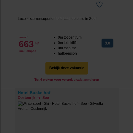
Luxe 4-sterrensuperior hotel aan de piste in See!
0m tot centrum
vanaf
663
0m tot skilift
9
p.p.
,0
0m tot piste
incl. skipas
halfpension
Bekijk deze vakantie
Tot 6 weken voor vertrek gratis annuleren
Hotel Buckelhof
Oostenrijk
See