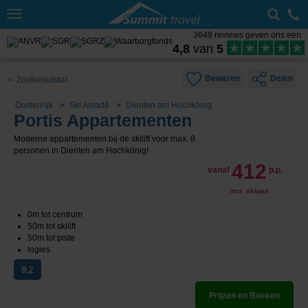
Toggle
navigation
3649 reviews geven ons een
4,8
van
5
Bewaren
Delen
< Zoekresultaat
Oostenrijk
Ski Amadé
Dienten am Hochkönig
Portis Appartementen
Moderne appartementen bij de skilift voor max. 8
personen in Dienten am Hochkönig!
412
vanaf
p.p.
incl. skipas
0m tot centrum
50m tot skilift
50m tot piste
logies
9
,2
Prijzen en Boeken