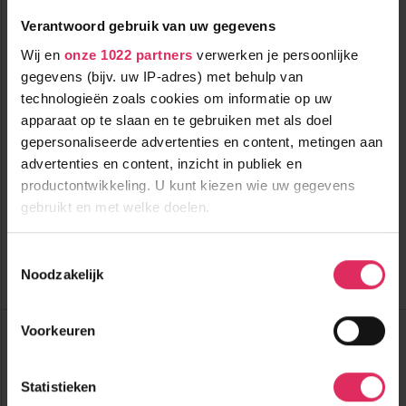
Verantwoord gebruik van uw gegevens
Wij en
onze 1022 partners
verwerken je persoonlijke
gegevens (bijv. uw IP-adres) met behulp van
technologieën zoals cookies om informatie op uw
Moderne appartementen bij de skilift voor max. 8 personen in
Dienten am Hochkönig!
apparaat op te slaan en te gebruiken met als doel
gepersonaliseerde advertenties en content, metingen aan
0m tot centrum
vanaf
advertenties en content, inzicht in publiek en
412
50m tot skilift
9
p.p.
,2
productontwikkeling. U kunt kiezen wie uw gegevens
50m tot piste
incl. skipas
logies
gebruikt en met welke doelen.
Bekijk deze vakantie
Als u het toestaat, willen we ook graag:
Toestemmingsselectie
Noodzakelijk
Informatie verzamelen over uw geografische
Tot 6 weken voor vertrek gratis annuleren
locatie, die tot een paar meter nauwkeurig kan zijn
Uw apparaat identificeren door het actief te
Top Dorpen:
Voorkeuren
scannen op specifieke eigenschappen (fingerprinting)
Alpendorf
Altenmarkt
Lees meer over hoe uw persoonlijke gegevens worden
Bad Gastein
Statistieken
verwerkt en stel uw voorkeuren in het
detailgedeelte
in.
Top Accommodaties: