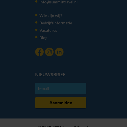
info@summittravel.nl
We werken samen met
20 derden
die uw gegevens
kunnen ontvangen en verwerken.
Wie zijn wij?
Bedrijfsinformatie
Vacatures
Blog
NIEUWSBRIEF