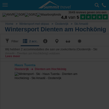
Toggle
navigation
3649 reviews geven ons een
4,8
van
5
Home
Wintersport met skipas
Oostenrijk
Ski Amadé
Wintersport Dienten am Hochkönig
Filter
2 acc.
Wij hebben
2
accommodaties die aan uw zoekcriteria (Oostenrijk - Ski
Amadé - Dienten am Hochkönig) voldoen.
Lees meer
Haus Tuenta
Oostenrijk
Dienten am Hochkönig