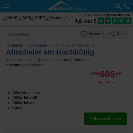
Toggle
navigation
3649 reviews geven ons een
4,8
van
5
Bewaren
Delen
< Zoekresultaat
Oostenrijk
Ski Amadé
Mühlbach am Hochkönig
Almchalet am Hochkönig
Chalet voor max. 12 personen met sauna, vlakbij het
centrum van
Mühlbach!
605
vanaf
p.p.
incl. skipas
150m tot centrum
1000m tot skilift
1000m tot piste
logies
Prijzen en Boeken