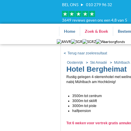
BEL ONS
010 279 96 32
4,8 van 5
3649 reviews geven ons een
Home
Zoek & Boek
Beste
<
Terug naar zoekresultaat
Oostenrijk
Ski Amadé
Mühlbach 
Hotel Bergheimat
Rustig gelegen 4-sterrenhotel met welln
nabij
Mühlbach am Hochkönig!
3500m tot centrum
3000m tot skilift
3000m tot piste
halfpension
Tot 6 weken voor vertrek gratis annul