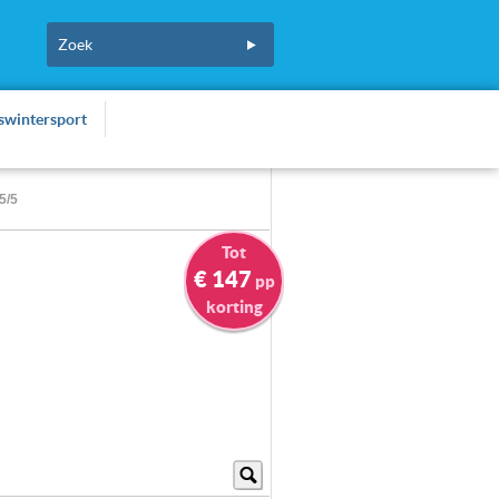
fswintersport
5/5
Tot
€ 147
pp
korting