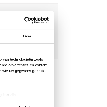
ie
oor aankomstdatum, aantal nachten en
eren in de tabel bij
prijzen
Over
p van technologieën zoals
erde advertenties en content,
en wie uw gegevens gebruikt
g kan zijn
erprinting)
t
detailgedeelte
in. U kunt uw