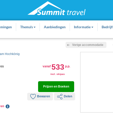
mmingen
Thema's
Aanbiedingen
Informatie
Bedrij
Vorige accommodatie
am Hochkönig
533
ess
vanaf
p.p.
incl. skipas
Prijzen en Boeken
Bewaren
Delen
eren