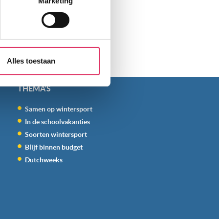
Marketing
aliseren, om functies voor
r jouw gebruik van onze site
rtners kunnen deze gegevens
Alles toestaan
p basis van jouw gebruik van
 weten: je kunt jouw
THEMA'S
s voor ‘verander jouw
Samen op wintersport
In de schoolvakanties
Soorten wintersport
Blijf binnen budget
Dutchweeks