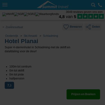
Toggle
navigation
3649 reviews geven ons een
4,8
van
5
Bewaren
Delen
< Zoekresultaat
Oostenrijk
Ski Amadé
Schladming
Hotel Planai
Super 4-sterrenhotel in Schladming met de skilift en
dalafdaling voor de deur!
100m tot centrum
0m tot skilift
0m tot piste
halfpension
7
,3
Prijzen en Boeken