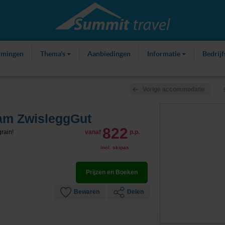
mmingen
Thema's
Aanbiedingen
Informatie
Bedrij
Vorige accommodatie
 am ZwisleggGut
822
rain!
vanaf
p.p.
incl. skipas
Prijzen en Boeken
Bewaren
Delen