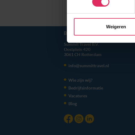
Wij gebruiken cookies om onz
Prijzen en Boeken
social media te bieden en om
met onze partners. We hebbe
Weigeren
combineren met andere inform
BEL ONS
010 279 96 32
hun services. Wil je niet da
Summit Travel B.V.
voorkeuren altijd aanpassen.
Oostplein 420
toestemming’. Je kunt dan wee
3061 CH
Rotterdam
info@summittravel.nl
We werken samen met
20 d
Wie zijn wij?
Bedrijfsinformatie
Vacatures
Blog