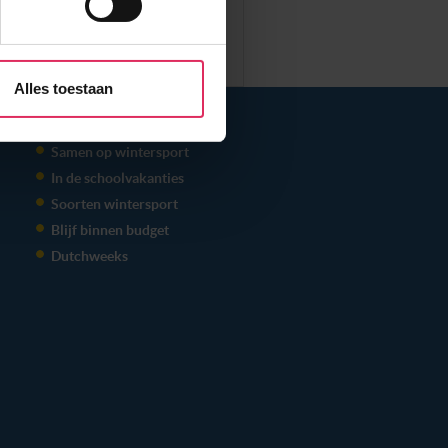
aliseren, om functies voor
r jouw gebruik van onze site
rtners kunnen deze gegevens
Alles toestaan
p basis van jouw gebruik van
THEMA'S
 weten: je kunt jouw
Samen op wintersport
s voor ‘verander jouw
In de schoolvakanties
Soorten wintersport
Blijf binnen budget
Dutchweeks