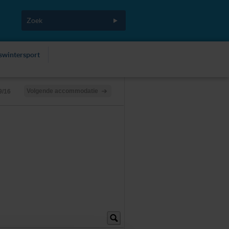
fswintersport
Volgende accommodatie
9/16