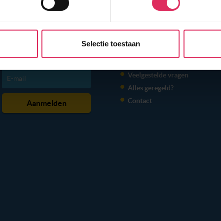
e website te laten werken, om content en advertenties te person
 ons websiteverkeer te analyseren. Ook delen we informatie ove
n partners voor social media, adverteren en analyse. Onze pa
Selectie toestaan
atie die je aan ze hebt verstrekt of die ze hebben verzameld o
NIEUWSBRIEF
INFORMATIE
t dit gebeurt? Pas dan hieronder jouw voorkeuren aan. Goed om te
Veelgestelde vragen
 Klik daarvoor op de lichtblauwe knop linksonder in beeld en kie
Alles geregeld?
r per type cookie aangeven of je die wel of niet wilt toestaan.
Contact
erden
die uw gegevens kunnen ontvangen en verwerken.