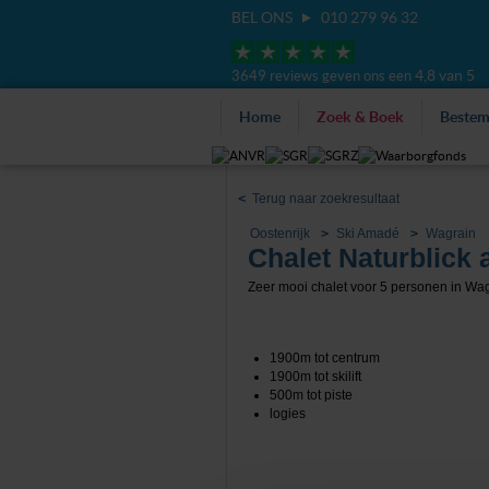
BEL ONS
010 279 96 32
4,8 van 5
3649 reviews geven ons een
Home
Zoek & Boek
Beste
<
Terug naar zoekresultaat
Oostenrijk
Ski Amadé
Wagrain
Chalet Naturblick
Zeer mooi chalet voor 5 personen in Wag
1900m tot centrum
1900m tot skilift
500m tot piste
logies