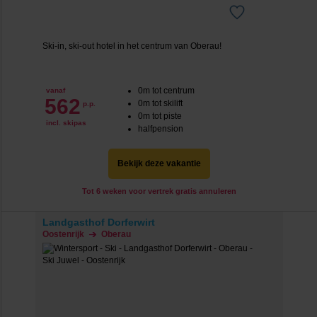
Ski-in, ski-out hotel in het centrum van Oberau!
0m tot centrum
vanaf
562
0m tot skilift
p.p.
0m tot piste
incl. skipas
halfpension
Bekijk deze vakantie
Tot 6 weken voor vertrek gratis annuleren
Landgasthof Dorferwirt
Oostenrijk
Oberau