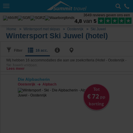
Toggle
navigation
3649 reviews geven ons een
4,8
van
5
Home
Wintersport met skipas
Oostenrijk
Ski Juwel
Wintersport Ski Juwel (hotel)
Filter
16 acc.
Wij hebben
16
accommodaties die aan uw zoekcriteria (Hotel - Oostenrijk -
Ski Juwel) voldoen.
Lees meer
Die Alpbacherin
Oostenrijk
Alpbach
Tot
€ 72
pp
korting