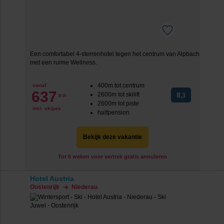
Een comfortabel 4-sterrenhotel tegen het centrum van Alpbach
met een ruime Wellness.
400m tot centrum
vanaf
637
2600m tot skilift
8
p.p.
,3
2600m tot piste
incl. skipas
halfpension
Bekijk deze vakantie
Tot 6 weken voor vertrek gratis annuleren
Hotel Austria
Oostenrijk
Niederau