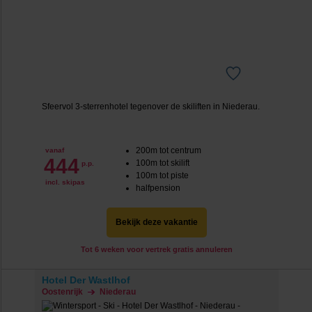
Sfeervol 3-sterrenhotel tegenover de skiliften in Niederau.
200m tot centrum
vanaf
444
100m tot skilift
p.p.
100m tot piste
incl. skipas
halfpension
Bekijk deze vakantie
Tot 6 weken voor vertrek gratis annuleren
Hotel Der Wastlhof
Oostenrijk
Niederau