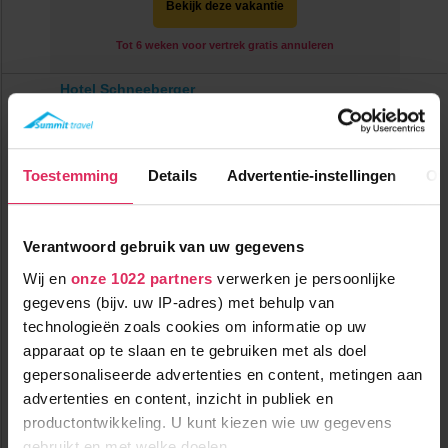
Bekijk deze vakantie
Tot 6 weken voor vertrek gratis annuleren
Hotel Schneeberger
Oostenrijk
Niederau
Tot
€ 87
pp
korting
Toestemming
Details
Advertentie-instellingen
Ov
Verantwoord gebruik van uw gegevens
Wij en
onze 1022 partners
verwerken je persoonlijke
gegevens (bijv. uw IP-adres) met behulp van
technologieën zoals cookies om informatie op uw
Gastvrij & prima 3-sterren superiorhotel met centrale ligging in
apparaat op te slaan en te gebruiken met als doel
Niederau!
gepersonaliseerde advertenties en content, metingen aan
0m tot centrum
advertenties en content, inzicht in publiek en
vanaf
471
300m tot skilift
8
p.p.
,6
productontwikkeling. U kunt kiezen wie uw gegevens
300m tot piste
incl. skipas
gebruikt en met welke doelen.