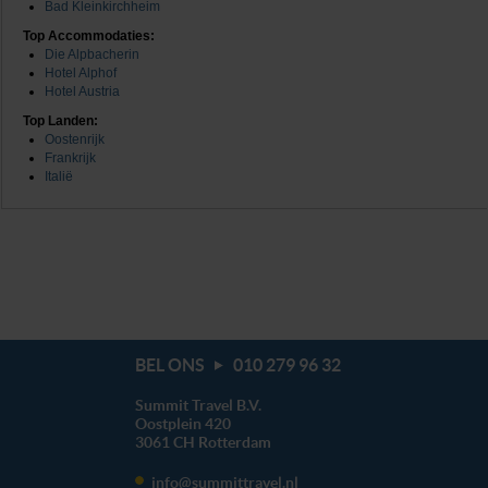
Bad Kleinkirchheim
Top Accommodaties:
Die Alpbacherin
Hotel Alphof
Hotel Austria
Top Landen:
Oostenrijk
Frankrijk
Italië
BEL ONS
010 279 96 32
Summit Travel B.V.
Oostplein 420
3061 CH
Rotterdam
info@summittravel.nl