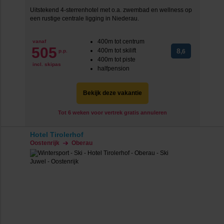
Uitstekend 4-sterrenhotel met o.a. zwembad en wellness op
een rustige centrale ligging in Niederau.
400m tot centrum
vanaf
505
400m tot skilift
8
p.p.
,6
400m tot piste
incl. skipas
halfpension
Bekijk deze vakantie
Tot 6 weken voor vertrek gratis annuleren
Hotel Tirolerhof
Oostenrijk
Oberau