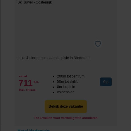
Luxe 4-sterrenhotel aan de piste in Niederau!
200m tot centrum
vanaf
711
50m tot skilift
9
p.p.
,6
0m tot piste
incl. skipas
volpension
Bekijk deze vakantie
Tot 6 weken voor vertrek gratis annuleren
Hotel Harfenwirt