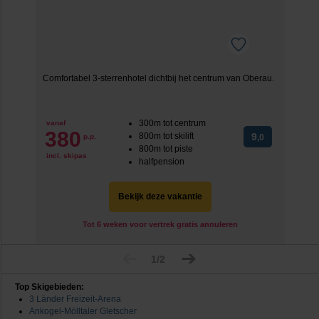
Comfortabel 3-sterrenhotel dichtbij het centrum van Oberau.
300m tot centrum
vanaf
380
800m tot skilift
9
p.p.
,0
800m tot piste
incl. skipas
halfpension
Bekijk deze vakantie
Tot 6 weken voor vertrek gratis annuleren
1/2
Top Skigebieden:
3 Länder Freizeit-Arena
Ankogel-Mölltaler Gletscher