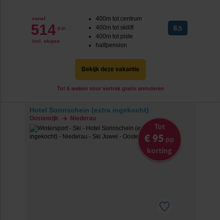
400m tot centrum
vanaf
514
400m tot skilift
8
p.p.
,5
400m tot piste
incl. skipas
halfpension
Bekijk deze vakantie
Tot 6 weken voor vertrek gratis annuleren
Hotel Sonnschein (extra ingekocht)
Oostenrijk
Niederau
Tot
€ 95
pp
korting