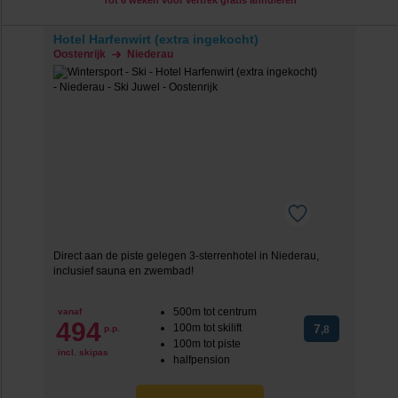
Tot 6 weken voor vertrek gratis annuleren
Hotel Harfenwirt (extra ingekocht)
Oostenrijk
Niederau
Direct aan de piste gelegen 3-sterrenhotel in Niederau,
inclusief sauna en zwembad!
500m tot centrum
vanaf
494
100m tot skilift
7
p.p.
,8
100m tot piste
incl. skipas
halfpension