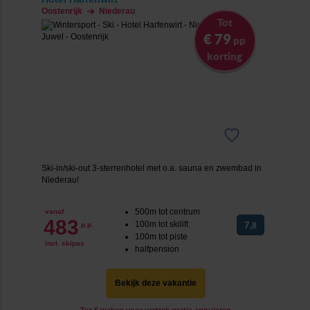
Oostenrijk
Niederau
Tot
€ 79
pp
korting
Ski-in/ski-out 3-sterrenhotel met o.a. sauna en zwembad in
Niederau!
500m tot centrum
vanaf
483
100m tot skilift
7
p.p.
,8
100m tot piste
incl. skipas
halfpension
Bekijk deze vakantie