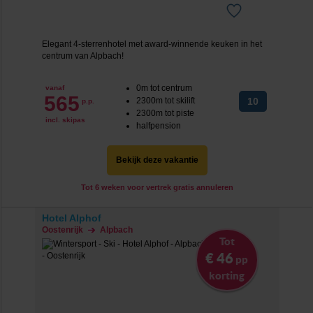
Elegant 4-sterrenhotel met award-winnende keuken in het
centrum van Alpbach!
0m tot centrum
vanaf
565
2300m tot skilift
10
p.p.
2300m tot piste
incl. skipas
halfpension
Bekijk deze vakantie
Tot 6 weken voor vertrek gratis annuleren
Hotel Alphof
Oostenrijk
Alpbach
Tot
€ 46
pp
korting