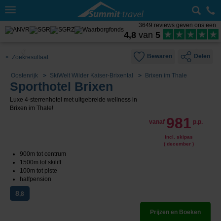
Toggle
navigation
3649 reviews geven ons een
4,8
van
5
Bewaren
Delen
< Zoekresultaat
Oostenrijk
SkiWelt Wilder Kaiser-Brixental
Brixen im Thale
Sporthotel Brixen
Luxe 4-sterrenhotel met uitgebreide wellness in
Brixen im Thale!
981
vanaf
p.p.
incl. skipas
( december )
900m tot centrum
1500m tot skilift
100m tot piste
halfpension
8
,8
Prijzen en Boeken