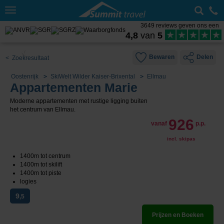
Toggle
navigation
3649 reviews geven ons een
4,8
van
5
Bewaren
Delen
< Zoekresultaat
Oostenrijk
SkiWelt Wilder Kaiser-Brixental
Ellmau
Appartementen Marie
Moderne appartementen met rustige ligging buiten
het centrum van Ellmau.
926
vanaf
p.p.
incl. skipas
1400m tot centrum
1400m tot skilift
1400m tot piste
logies
9
,5
Prijzen en Boeken