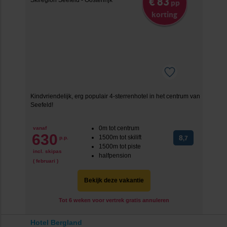
€ 83
pp
korting
Kindvriendelijk, erg populair 4-sterrenhotel in het centrum van
Seefeld!
0m tot centrum
vanaf
630
1500m tot skilift
8
p.p.
,7
1500m tot piste
incl. skipas
halfpension
( februari )
Bekijk deze vakantie
Tot 6 weken voor vertrek gratis annuleren
Hotel Bergland