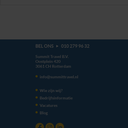
BEL ONS
010 279 96 32
Summit Travel B.V.
Oostplein 420
3061 CH
Rotterdam
info@summittravel.nl
Wie zijn wij?
Bedrijfsinformatie
Vacatures
Blog