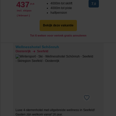
437
4000m tot skilift
7
p.p.
,0
4000m tot piste
incl. skipas
halfpension
( februari )
Bekijk deze vakantie
Tot 6 weken voor vertrek gratis annuleren
Wellnesshotel Schönruh
Oostenrijk
Seefeld
Luxe 4-sterrenhotel met uitgebreide wellness in Seefeld!
Gasten zijn welkom vanaf 16 jaar.