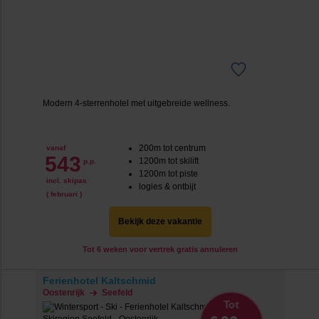
Modern 4-sterrenhotel met uitgebreide wellness.
200m tot centrum
vanaf
543
1200m tot skilift
p.p.
1200m tot piste
incl. skipas
logies & ontbijt
( februari )
Bekijk deze vakantie
Tot 6 weken voor vertrek gratis annuleren
Ferienhotel Kaltschmid
Oostenrijk
Seefeld
Tot