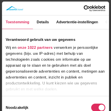
Hotel Hocheder
Oostenrijk
Seefeld
Toestemming
Details
Advertentie-instellingen
Ov
Verantwoord gebruik van uw gegevens
Wij en
onze 1022 partners
verwerken je persoonlijke
gegevens (bijv. uw IP-adres) met behulp van
technologieën zoals cookies om informatie op uw
apparaat op te slaan en te gebruiken met als doel
Gerenoveerd 4-sterrenhotel in de buurt van alle faciliteiten van
gepersonaliseerde advertenties en content, metingen aan
Seefeld!
advertenties en content, inzicht in publiek en
productontwikkeling. U kunt kiezen wie uw gegevens
500m tot centrum
vanaf
511
gebruikt en met welke doelen.
400m tot skilift
p.p.
500m tot piste
incl. skipas
halfpension
Als u het toestaat, willen we ook graag:
( februari )
Toestemmingsselectie
Noodzakelijk
Informatie verzamelen over uw geografische
Bekijk deze vakantie