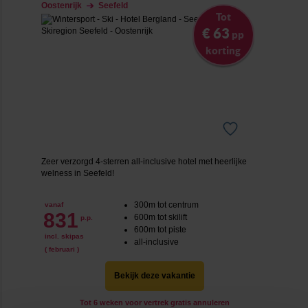
Oostenrijk
Seefeld
Tot
€ 63
pp
korting
Zeer verzorgd 4-sterren all-inclusive hotel met heerlijke
welness in Seefeld!
300m tot centrum
vanaf
831
600m tot skilift
p.p.
600m tot piste
incl. skipas
all-inclusive
( februari )
Bekijk deze vakantie
Tot 6 weken voor vertrek gratis annuleren