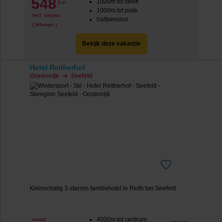
548
1000m tot skilift
p.p.
1000m tot piste
incl. skipas
halfpension
( februari )
Bekijk deze vakantie
Hotel Reitherhof
Oostenrijk
Seefeld
Kleinschalig 3-sterren familiehotel in Reith bei Seefeld.
4000m tot centrum
vanaf