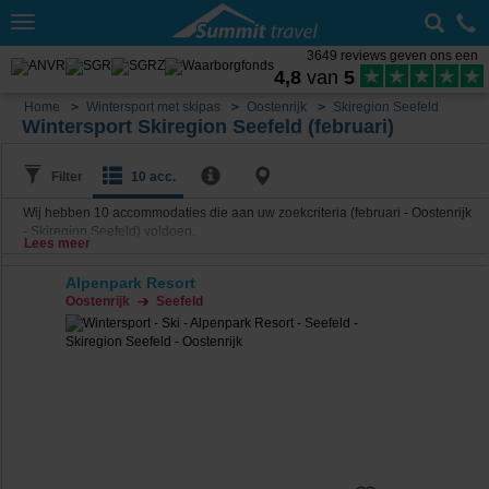
Toggle
navigation
3649 reviews geven ons een
4,8
van
5
Home
Wintersport met skipas
Oostenrijk
Skiregion Seefeld
Wintersport Skiregion Seefeld (februari)
Filter
10 acc.
Wij hebben
10
accommodaties die aan uw zoekcriteria (februari - Oostenrijk
- Skiregion Seefeld) voldoen.
Lees meer
Alpenpark Resort
Oostenrijk
Seefeld