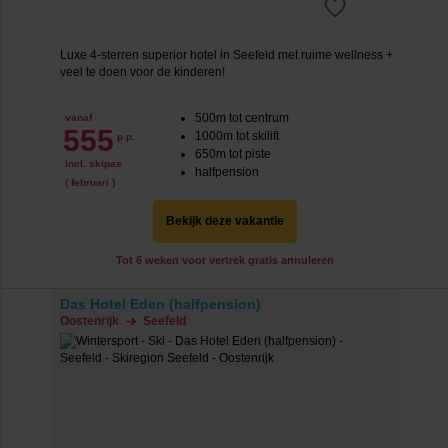
Luxe 4-sterren superior hotel in Seefeld met ruime wellness +
veel te doen voor de kinderen!
500m tot centrum
vanaf
555
1000m tot skilift
p.p.
650m tot piste
incl. skipas
halfpension
( februari )
Bekijk deze vakantie
Tot 6 weken voor vertrek gratis annuleren
Das Hotel Eden (halfpension)
Oostenrijk
Seefeld