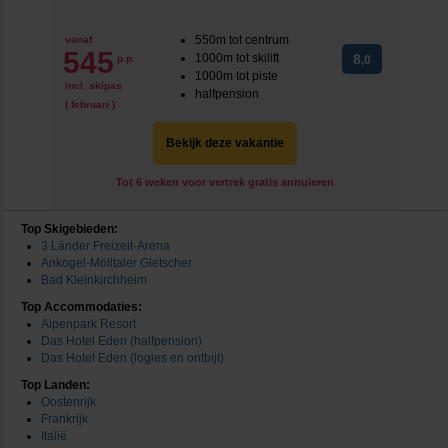
550m tot centrum
vanaf
545
1000m tot skilift
8
p.p.
,0
1000m tot piste
incl. skipas
halfpension
( februari )
Bekijk deze vakantie
Tot 6 weken voor vertrek gratis annuleren
Top Skigebieden:
3 Länder Freizeit-Arena
Ankogel-Mölltaler Gletscher
Bad Kleinkirchheim
Top Accommodaties:
Alpenpark Resort
Das Hotel Eden (halfpension)
Das Hotel Eden (logies en ontbijt)
Top Landen:
Oostenrijk
Frankrijk
Italië