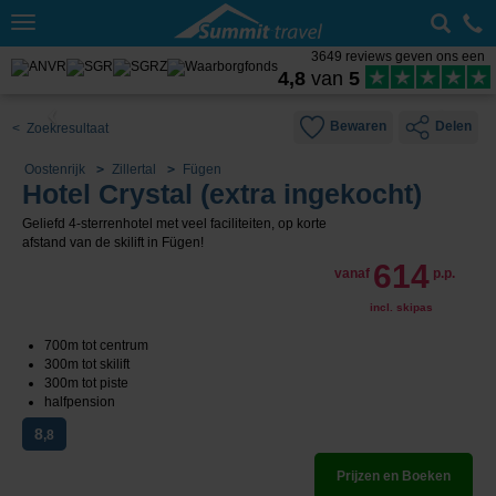
Toggle
navigation
3649 reviews geven ons een
4,8
van
5
Bewaren
Delen
< Zoekresultaat
Oostenrijk
Zillertal
Fügen
Hotel Crystal (extra ingekocht)
Geliefd 4-sterrenhotel met veel faciliteiten, op korte
afstand van de skilift in Fügen!
614
vanaf
p.p.
incl. skipas
700m tot centrum
300m tot skilift
300m tot piste
halfpension
8
,8
Prijzen en Boeken