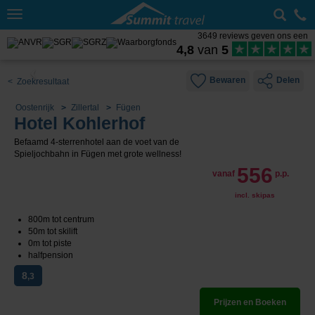
Toggle
navigation
3649 reviews geven ons een
4,8
van
5
Bewaren
Delen
< Zoekresultaat
Oostenrijk
Zillertal
Fügen
Hotel Kohlerhof
Befaamd 4-sterrenhotel aan de voet van de
Spieljochbahn in Fügen met grote wellness!
556
vanaf
p.p.
incl. skipas
800m tot centrum
50m tot skilift
0m tot piste
halfpension
8
,3
Prijzen en Boeken