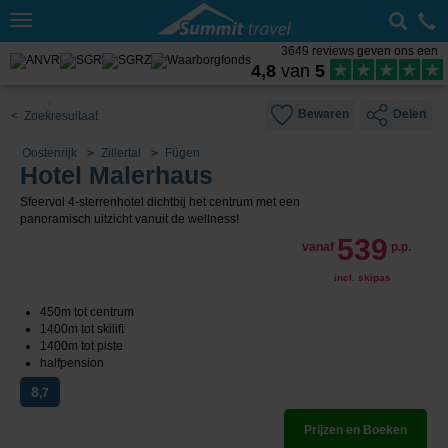
Toggle
navigation
3649 reviews geven ons een
4,8
van
5
Bewaren
Delen
< Zoekresultaat
Oostenrijk
Zillertal
Fügen
Hotel Malerhaus
Sfeervol 4-sterrenhotel dichtbij het centrum met een
panoramisch uitzicht vanuit de wellness!
539
vanaf
p.p.
incl. skipas
450m tot centrum
1400m tot skilift
1400m tot piste
halfpension
8
,7
Prijzen en Boeken