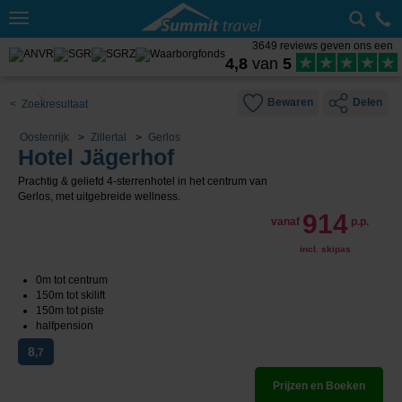
Toggle
navigation
3649 reviews geven ons een
4,8
van
5
Bewaren
Delen
< Zoekresultaat
Oostenrijk
Zillertal
Gerlos
Hotel Jägerhof
Prachtig & geliefd 4-sterrenhotel in het centrum van
Gerlos, met uitgebreide wellness.
914
vanaf
p.p.
incl. skipas
0m tot centrum
150m tot skilift
150m tot piste
halfpension
8
,7
Prijzen en Boeken