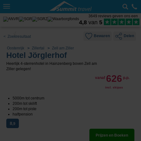
Toggle
navigation
3649 reviews geven ons een
4,8
van
5
Bewaren
Delen
< Zoekresultaat
Oostenrijk
Zillertal
Zell am Ziller
Hotel Jörglerhof
Heerlijk 4-sterrenhotel in Hainzenberg boven Zell am
Ziller gelegen!
626
vanaf
p.p.
incl. skipas
5000m tot centrum
200m tot skilift
200m tot piste
halfpension
8
,9
Prijzen en Boeken