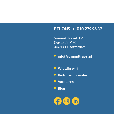
BEL ONS
010 279 96 32
Summit Travel B.V.
Oostplein 420
3061 CH
Rotterdam
info@summittravel.nl
Wie zijn wij?
Bedrijfsinformatie
Vacatures
Blog