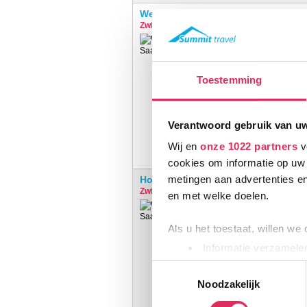
Wellnesshotel Schweizerhof
Zwitserland
Saas-Fee
€
Toestemming
Verantwoord gebruik van u
Wij en
onze 1022 partners
v
cookies om informatie op uw 
metingen aan advertenties en
Hotel Bergheimat
Zwitserland
Saas-Grund
en met welke doelen.
Als u het toestaat, willen we
Informatie verzamelen
Uw apparaat identific
Toestemmingsselectie
Lees meer over hoe uw perso
Noodzakelijk
toestemming op elk moment wi