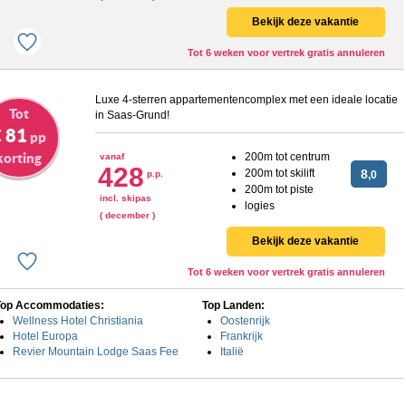
Bekijk deze vakantie
Tot 6 weken voor vertrek gratis annuleren
Luxe 4-sterren appartementencomplex met een ideale locatie
Tot
in Saas-Grund!
 81
pp
korting
200m tot centrum
vanaf
428
200m tot skilift
8
p.p.
,0
200m tot piste
incl. skipas
logies
( december )
Bekijk deze vakantie
Tot 6 weken voor vertrek gratis annuleren
Top Accommodaties:
Top Landen:
Wellness Hotel Christiania
Oostenrijk
Hotel Europa
Frankrijk
Revier Mountain Lodge Saas Fee
Italië