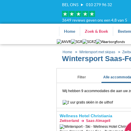
BEL ONS
010 279 96 32
4,8 van 5
3649 reviews geven ons een
Home
Zoek & Boek
Beste
Home
Wintersport met skipas
Zwits
Wintersport Saas-F
Filter
Alle accommoda
Wij hebben
9
accommodaties die aan uw zoe
Wellness Hotel Christiania
Zwitserland
Saas-Almagell