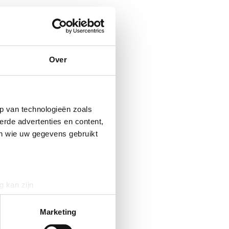
Over
p van technologieën zoals
erde advertenties en content,
en wie uw gegevens gebruikt
g kan zijn
erprinting)
t
detailgedeelte
in. U kunt uw
Marketing