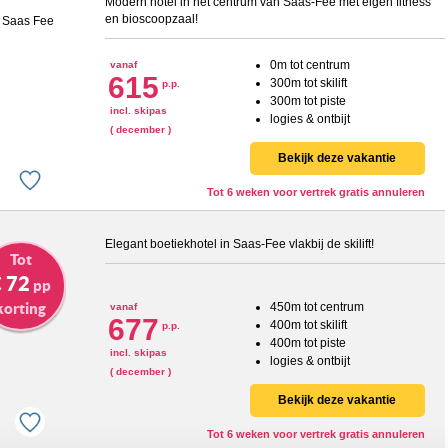
Modern hotel in het centrum van Saas-Fee met eigen fitness
en bioscoopzaal!
0m tot centrum
vanaf
615
300m tot skilift
p.p.
300m tot piste
incl. skipas
logies & ontbijt
( december )
Bekijk deze vakantie
Tot 6 weken voor vertrek gratis annuleren
Elegant boetiekhotel in Saas-Fee vlakbij de skilift!
Tot
 72
pp
korting
450m tot centrum
vanaf
677
400m tot skilift
p.p.
400m tot piste
incl. skipas
logies & ontbijt
( december )
Bekijk deze vakantie
Tot 6 weken voor vertrek gratis annuleren