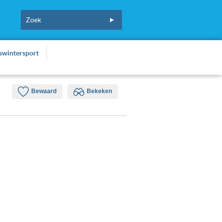
fswintersport
Bewaard
Bekeken