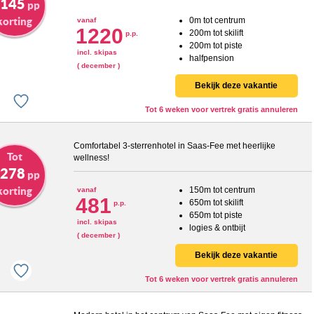
 145
pp
korting
0m tot centrum
vanaf
1220
200m tot skilift
p.p.
200m tot piste
incl. skipas
halfpension
( december )
Bekijk deze vakantie
Tot 6 weken voor vertrek gratis annuleren
Comfortabel 3-sterrenhotel in Saas-Fee met heerlijke
Tot
wellness!
 278
pp
korting
150m tot centrum
vanaf
481
650m tot skilift
p.p.
650m tot piste
incl. skipas
logies & ontbijt
( december )
Bekijk deze vakantie
Tot 6 weken voor vertrek gratis annuleren