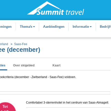
mmingen
Thema's
Aanbiedingen
Informatie
Bedrij
erland
Saas-Fee
ee (december)
ties
Over skigebied
Kaart
kcriteria (december - Zwitserland - Saas-Fee) voldoen.
Comfortabel 3-sterrenhotel in het centrum van Saas-Almagell.
Tot