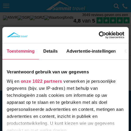
Toggle
navigation
3649 reviews geven ons een
4,8
van
5
Home
Wintersport met skipas
Zwitserland
Sneeuwhoogte Val d'Anniviers
Filter
2 acc.
Toestemming
Details
Advertentie-instellingen
Ov
Verantwoord gebruik van uw gegevens
Wij en
onze 1022 partners
verwerken je persoonlijke
gegevens (bijv. uw IP-adres) met behulp van
technologieën zoals cookies om informatie op uw
BEL ONS
010 279 96 32
apparaat op te slaan en te gebruiken met als doel
Summit Travel B.V.
gepersonaliseerde advertenties en content, metingen aan
Oostplein 420
advertenties en content, inzicht in publiek en
3061 CH
Rotterdam
productontwikkeling. U kunt kiezen wie uw gegevens
info@summittravel.nl
gebruikt en met welke doelen.