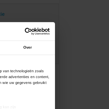
ie
oor aankomstdatum, aantal nachten en
/chalet te selecteren in de tabel bij
Over
p van technologieën zoals
erde advertenties en content,
en wie uw gegevens gebruikt
g kan zijn