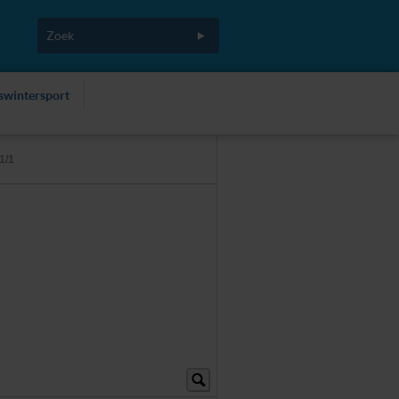
fswintersport
1/1