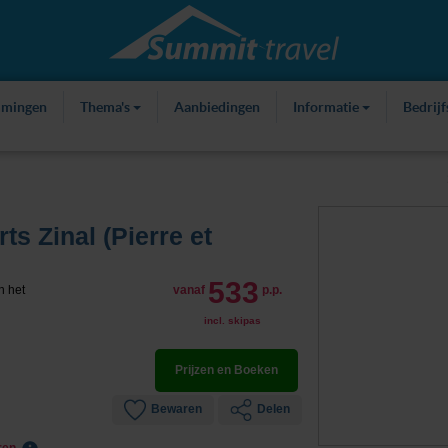
mmingen
Thema's
Aanbiedingen
Informatie
Bedrij
 Zinal (Pierre et
533
n het
vanaf
p.p.
incl. skipas
Prijzen en Boeken
Bewaren
Delen