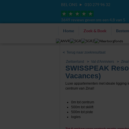
BEL ONS
010 279 96 32
4,8 van 5
3649 reviews geven ons een
Home
Zoek & Boek
Beste
<
Terug naar zoekresultaat
Zwitserland
Val d'Anniviers
Zinal
SWISSPEAK Resorts
Vacances)
Luxe appartementen met ideale ligging i
centrum van Zinal!
0m tot centrum
500m tot skilift
500m tot piste
logies