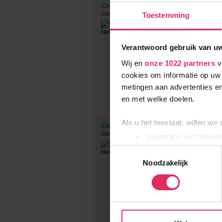
Chalet Bachalm 1802
Oostenrijk
Hinterglemm
Toestemming
Verantwoord gebruik van u
Wij en
onze 1022 partners
v
cookies om informatie op uw 
metingen aan advertenties en
en met welke doelen.
Als u het toestaat, willen we
Chalet Bachalm 2006
Oostenrijk
Hinterglemm
Informatie verzamelen
Uw apparaat identific
Toestemmingsselectie
Lees meer over hoe uw perso
Noodzakelijk
toestemming op elk moment wi
Wij gebruiken cookies om onz
social media te bieden en om
met onze partners. We hebbe