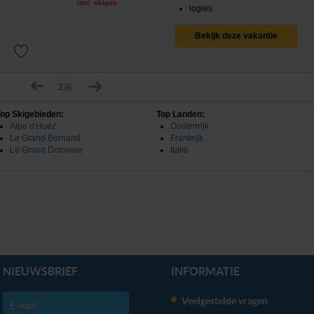
incl. skipas
logies
Bekijk deze vakantie
2/6
op Skigebieden:
Top Landen:
Alpe d'Huez
Oostenrijk
Le Grand Bornand
Frankrijk
Le Grand Domaine
Italië
NIEUWSBRIEF
INFORMATIE
Veelgestelde vragen