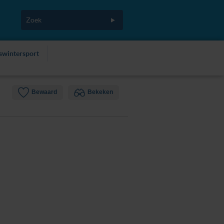
fswintersport
Bewaard
Bekeken