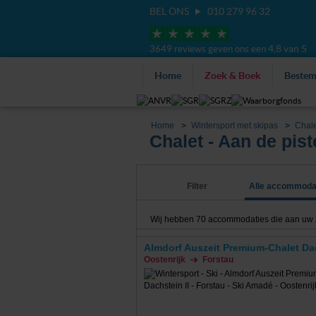
BEL ONS
010 279 96 32
4,8 van 5
3649 reviews geven ons een
Home
Zoek & Boek
Beste
Home
Wintersport met skipas
Chale
Chalet - Aan de pist
Filter
Alle accommoda
Wij hebben
70
accommodaties die aan uw zoe
Almdorf Auszeit Premium-Chalet Dac
Oostenrijk
Forstau