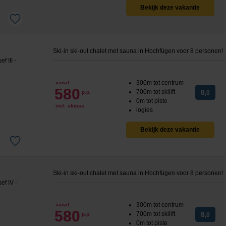
Bekijk deze vakantie
Ski-in ski-out chalet met sauna in Hochfügen voor 8 personen!
300m tot centrum
vanaf
580
700m tot skilift
8
p.p.
,0
0m tot piste
incl. skipas
logies
Bekijk deze vakantie
Ski-in ski-out chalet met sauna in Hochfügen voor 8 personen!
300m tot centrum
vanaf
580
700m tot skilift
8
p.p.
,0
0m tot piste