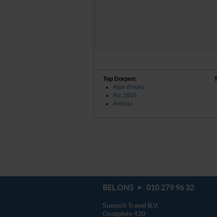
Top Dorpen:
T
Alpe d'Huez
Arc 1600
Avoriaz
BEL ONS
010 279 96 32
Summit Travel B.V.
Oostplein 420