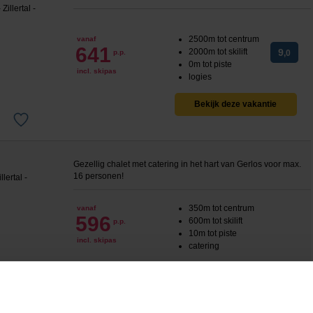
2500m tot centrum
vanaf
641
2000m tot skilift
9
p.p.
,0
0m tot piste
incl. skipas
logies
Bekijk deze vakantie
Gezellig chalet met catering in het hart van Gerlos voor max.
16 personen!
350m tot centrum
vanaf
596
600m tot skilift
p.p.
10m tot piste
incl. skipas
catering
Bekijk deze vakantie