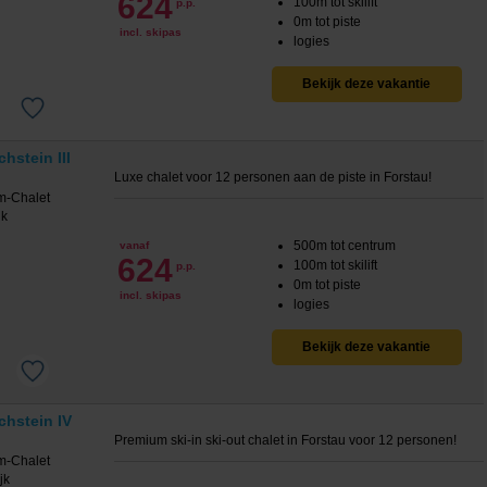
624
100m tot skilift
p.p.
0m tot piste
incl. skipas
logies
Bekijk deze vakantie
hstein III
Luxe chalet voor 12 personen aan de piste in Forstau!
500m tot centrum
vanaf
624
100m tot skilift
p.p.
0m tot piste
incl. skipas
logies
Bekijk deze vakantie
chstein IV
Premium ski-in ski-out chalet in Forstau voor 12 personen!