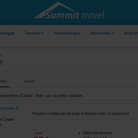
mmingen
Thema's
Aanbiedingen
Informatie
Bedrij
t
e
ties
Kaart
kcriteria (Chalet - Piste: aan de piste) voldoen.
hstein II
Premium chalet aan de piste in Forstau voor 12 personen!
500m tot centrum
vanaf