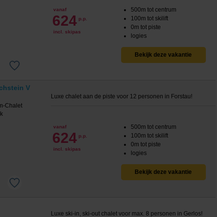
500m tot centrum
vanaf
624
100m tot skilift
p.p.
0m tot piste
incl. skipas
logies
Bekijk deze vakantie
chstein V
Luxe chalet aan de piste voor 12 personen in Forstau!
500m tot centrum
vanaf
624
100m tot skilift
p.p.
0m tot piste
incl. skipas
logies
Bekijk deze vakantie
Luxe ski-in, ski-out chalet voor max. 8 personen in Gerlos!