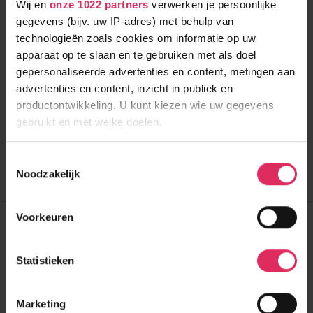
Wij en
onze 1022 partners
verwerken je persoonlijke
gegevens (bijv. uw IP-adres) met behulp van
technologieën zoals cookies om informatie op uw
apparaat op te slaan en te gebruiken met als doel
Compleet zeer luxe vakantiedorp met een eigen shuttleservice
gepersonaliseerde advertenties en content, metingen aan
naar de lift in Scheffau!
advertenties en content, inzicht in publiek en
productontwikkeling. U kunt kiezen wie uw gegevens
700m tot centrum
vanaf
740
2300m tot skilift
9
gebruikt en met welke doelen.
p.p.
,2
2300m tot piste
incl. skipas
halfpension
Als u het toestaat, willen we ook graag:
Toestemmingsselectie
Noodzakelijk
Informatie verzamelen over uw geografische
Bekijk deze vakantie
locatie, die tot een paar meter nauwkeurig kan zijn
Uw apparaat identificeren door het actief te
Top Dorpen:
Voorkeuren
scannen op specifieke eigenschappen (fingerprinting)
Brixen im Thale
Ellmau
Lees meer over hoe uw persoonlijke gegevens worden
Going
Statistieken
verwerkt en stel uw voorkeuren in het
detailgedeelte
in.
Top Accommodaties:
U kunt uw toestemming op elk moment wijzigen of
Bauernhof Lindenhof
Chalet Hotel am Leitenhof
intrekken in de Cookieverklaring.
Marketing
Chalet Gamper