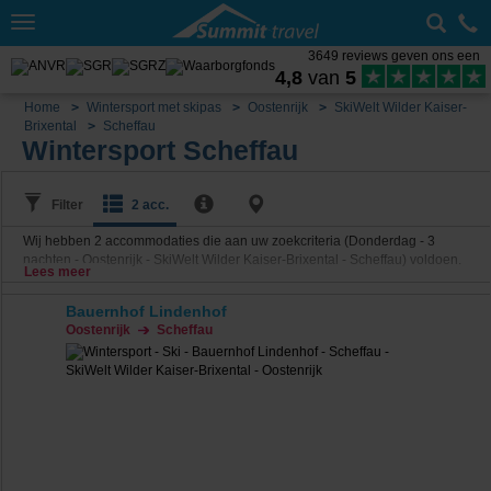
Toggle
navigation
3649 reviews geven ons een
4,8
van
5
Home
Wintersport met skipas
Oostenrijk
SkiWelt Wilder Kaiser-
Brixental
Scheffau
Wintersport Scheffau
Filter
2 acc.
Wij hebben
2
accommodaties die aan uw zoekcriteria (Donderdag - 3
nachten - Oostenrijk - SkiWelt Wilder Kaiser-Brixental - Scheffau) voldoen.
Lees meer
Bauernhof Lindenhof
Oostenrijk
Scheffau