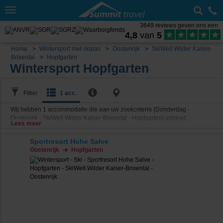
Toggle
navigation
3649 reviews geven ons een
4,8
van
5
Home
Wintersport met skipas
Oostenrijk
SkiWelt Wilder Kaiser-
Brixental
Hopfgarten
Wintersport Hopfgarten
Filter
1 acc.
Wij hebben
1
accommodatie die aan uw zoekcriteria (Donderdag -
Oostenrijk - SkiWelt Wilder Kaiser-Brixental - Hopfgarten) voldoet.
Lees meer
Sportresort Hohe Salve
Oostenrijk
Hopfgarten