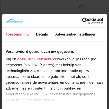
Prachtig 4-sterrenhotel aan de voet van de skilift in Hopfgarten
met geweldige Wellness!
Toestemming
Details
Advertentie-instellingen
Ov
600m tot centrum
vanaf
618
0m tot skilift
8
p.p.
,5
0m tot piste
incl. skipas
halfpension
Verantwoord gebruik van uw gegevens
Wij en
onze 1022 partners
verwerken je persoonlijke
Bekijk deze vakantie
gegevens (bijv. uw IP-adres) met behulp van
Tot 6 weken voor vertrek gratis annuleren
technologieën zoals cookies om informatie op uw
apparaat op te slaan en te gebruiken met als doel
Top Dorpen:
gepersonaliseerde advertenties en content, metingen aan
Brixen im Thale
advertenties en content, inzicht in publiek en
Ellmau
Going
productontwikkeling. U kunt kiezen wie uw gegevens
gebruikt en met welke doelen.
Top Accommodaties:
Hotel Unterbräu
Sportresort Hohe Salve