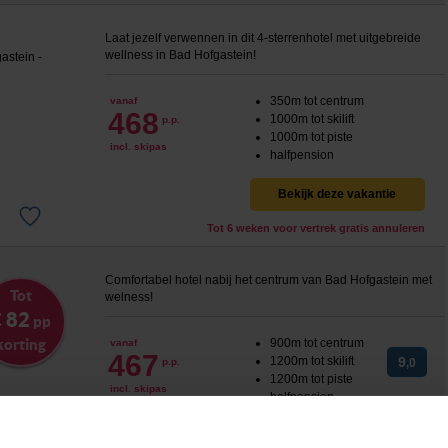
Laat jezelf verwennen in dit 4-sterrenhotel met uitgebreide
wellness in Bad Hofgastein!
350m tot centrum
vanaf
468
1000m tot skilift
p.p.
1000m tot piste
incl. skipas
halfpension
Bekijk deze vakantie
Tot 6 weken voor vertrek gratis annuleren
Comfortabel hotel nabij het centrum van Bad Hofgastein met
Tot
welness!
 82
pp
korting
900m tot centrum
vanaf
467
1200m tot skilift
9
p.p.
,0
1200m tot piste
incl. skipas
halfpension
Bekijk deze vakantie