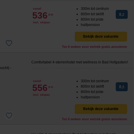
300m tot centrum
vanaf
536
800m tot skilift
8
p.p.
,2
800m tot piste
incl. skipas
halfpension
Bekijk deze vakantie
Tot 6 weken voor vertrek gratis annuleren
Comfortabel 4-sterrenhotel met wellness in Bad Hofgastein!
300m tot centrum
vanaf
556
800m tot skilift
8
p.p.
,5
800m tot piste
incl. skipas
halfpension
Bekijk deze vakantie
Tot 6 weken voor vertrek gratis annuleren