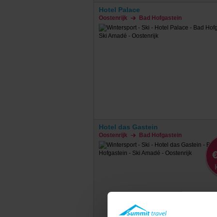
Hotel Palace
Oostenrijk
Bad Hofgastein
Hotel das Gastein
Oostenrijk
Bad Hofgastein
€