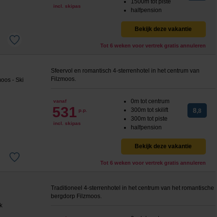
1500m tot piste
incl. skipas
halfpension
Bekijk deze vakantie
Tot 6 weken voor vertrek gratis annuleren
Sfeervol en romantisch 4-sterrenhotel in het centrum van
Filzmoos.
0m tot centrum
vanaf
531
300m tot skilift
8
p.p.
,8
300m tot piste
incl. skipas
halfpension
Bekijk deze vakantie
Tot 6 weken voor vertrek gratis annuleren
Traditioneel 4-sterrenhotel in het centrum van het romantische
bergdorp Filzmoos.