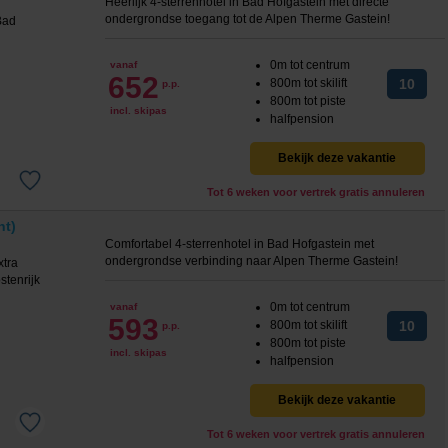
Heerlijk 4-sterrenhotel in Bad Hofgastein met directe
ondergrondse toegang tot de Alpen Therme Gastein!
0m tot centrum
vanaf
652
800m tot skilift
10
p.p.
800m tot piste
incl. skipas
halfpension
Bekijk deze vakantie
Tot 6 weken voor vertrek gratis annuleren
ht)
Comfortabel 4-sterrenhotel in Bad Hofgastein met
ondergrondse verbinding naar Alpen Therme Gastein!
0m tot centrum
vanaf
593
800m tot skilift
10
p.p.
800m tot piste
incl. skipas
halfpension
Bekijk deze vakantie
Tot 6 weken voor vertrek gratis annuleren