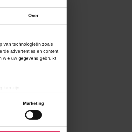
Over
p van technologieën zoals
erde advertenties en content,
en wie uw gegevens gebruikt
g kan zijn
erprinting)
t
detailgedeelte
in. U kunt uw
Marketing
aliseren, om functies voor
r jouw gebruik van onze site