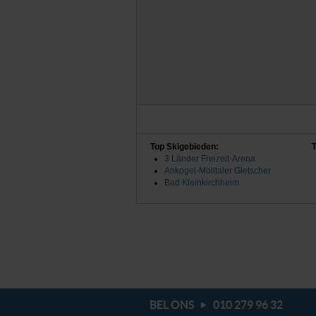
Top Skigebieden:
3 Länder Freizeit-Arena
Ankogel-Mölltaler Gletscher
Bad Kleinkirchheim
BEL ONS
010 279 96 32