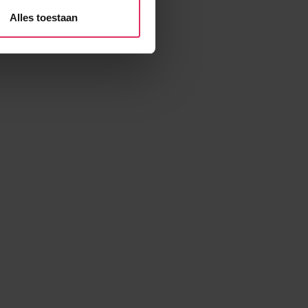
rtners kunnen deze gegevens
Alles toestaan
p basis van jouw gebruik van
 weten: je kunt jouw
s voor ‘verander jouw