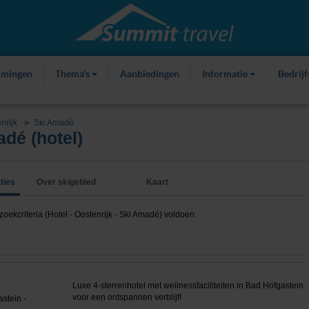
mmingen
Thema's
Aanbiedingen
Informatie
Bedrij
nrijk
Ski Amadé
dé (hotel)
ties
Over skigebied
Kaart
kcriteria (Hotel - Oostenrijk - Ski Amadé) voldoen.
Luxe 4-sterrenhotel met wellnessfaciliteiten in Bad Hofgastein
voor een ontspannen verblijf!