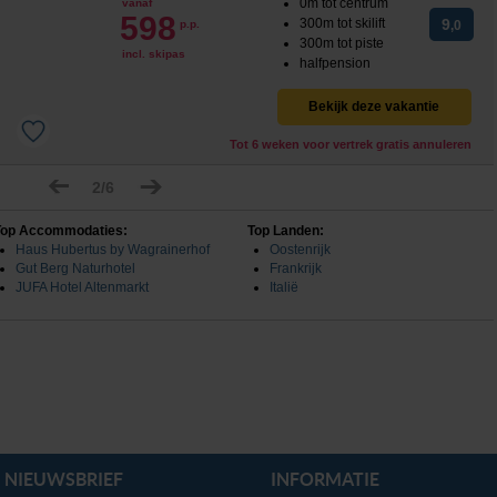
0m tot centrum
vanaf
598
300m tot skilift
9
p.p.
,0
300m tot piste
incl. skipas
halfpension
Bekijk deze vakantie
Tot 6 weken voor vertrek gratis annuleren
2/6
Top Accommodaties:
Top Landen:
Haus Hubertus by Wagrainerhof
Oostenrijk
Gut Berg Naturhotel
Frankrijk
JUFA Hotel Altenmarkt
Italië
NIEUWSBRIEF
INFORMATIE