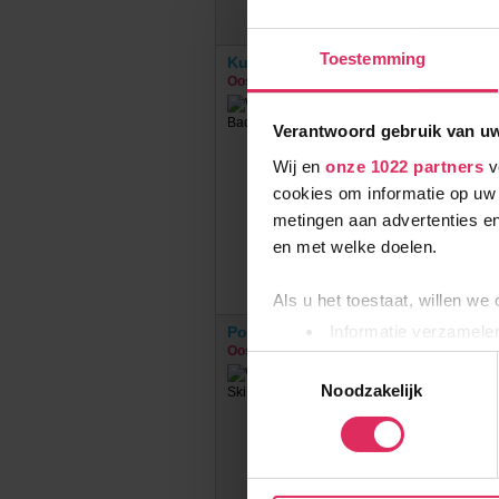
Toestemming
Kurhotel Österreichischer Hof
Oostenrijk
Bad Hofgastein
Verantwoord gebruik van u
Wij en
onze 1022 partners
v
cookies om informatie op uw 
metingen aan advertenties en
en met welke doelen.
Als u het toestaat, willen we
Informatie verzamelen
Post Post Hotel
Oostenrijk
Bad Hofgastein
Uw apparaat identific
Toestemmingsselectie
Lees meer over hoe uw perso
Noodzakelijk
toestemming op elk moment wi
Wij gebruiken cookies om onz
social media te bieden en om