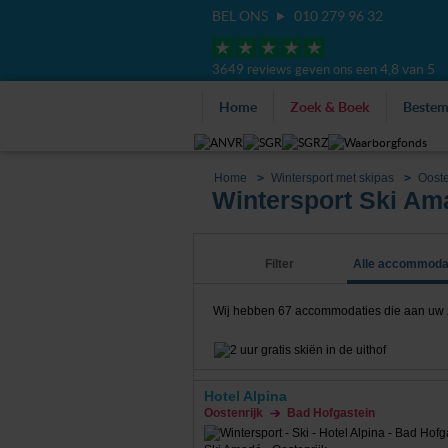
BEL ONS
010 279 96 32
4,8 van 5
3649 reviews geven ons een
Home
Zoek & Boek
Beste
Home
Wintersport met skipas
Ooste
Wintersport Ski Ama
Filter
Alle accommoda
Wij hebben
67
accommodaties die aan uw zoe
Hotel Alpina
Oostenrijk
Bad Hofgastein