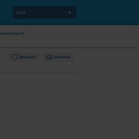
fswintersport
Bewaard
Bekeken