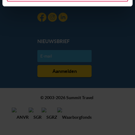
gebruik van hun services. Wil je niet dat dit gebeurt? Pas
Blog
dan hieronder jouw voorkeuren aan. Goed om te weten:
je kunt jouw voorkeuren altijd aanpassen. Klik daarvoor
op de lichtblauwe knop linksonder in beeld en kies voor
‘verander jouw toestemming’. Je kunt dan weer per type
cookie aangeven of je die wel of niet wilt toestaan.
NIEUWSBRIEF
We werken samen met
20 derden
die uw gegevens
kunnen ontvangen en verwerken.
© 2003-2026 Summit Travel