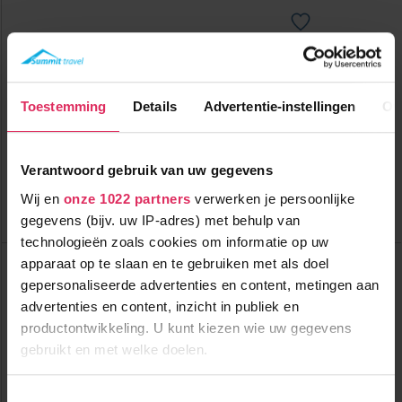
Comfortabel chalet (max. 8 pers.) met infraroodsauna in
Dorfgastein!
Toestemming
Details
Advertentie-instellingen
Ov
1500m tot centrum
vanaf
715
1500m tot skilift
10
p.p.
1500m tot piste
incl. skipas
Verantwoord gebruik van uw gegevens
logies
( bij 6 personen )
Wij en
onze 1022 partners
verwerken je persoonlijke
Bekijk deze vakantie
gegevens (bijv. uw IP-adres) met behulp van
technologieën zoals cookies om informatie op uw
Top Dorpen:
apparaat op te slaan en te gebruiken met als doel
Alpendorf
gepersonaliseerde advertenties en content, metingen aan
Altenmarkt
advertenties en content, inzicht in publiek en
Bad Gastein
productontwikkeling. U kunt kiezen wie uw gegevens
Top Accommodaties:
Chalet Toni Häusl
gebruikt en met welke doelen.
Bergparadies Dorfgastein
SmartHotel
Als u het toestaat, willen we ook graag:
Toestemmingsselectie
Top Landen: