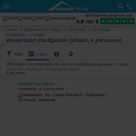
Toggle
navigation
3649 reviews geven ons een
4,8
van
5
Home
Wintersport met skipas
Oostenrijk
Ski Amadé
Dorfgastein
Chalet
Wintersport Dorfgastein (chalet, 6 personen)
Filter
1 acc.
Wij hebben
1
accommodatie die aan uw zoekcriteria (6 personen - Chalet -
Oostenrijk - Ski Amadé - Dorfgastein) voldoet.
Lees meer
Chalet Toni Häusl
Oostenrijk
Dorfgastein