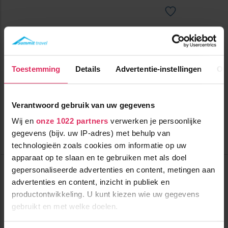
Zeer luxe chalets voor maximaal 6 personen in St. Leonhard
im Pitztal!
3000m tot centrum
Toestemming
Details
Advertentie-instellingen
Ov
vanaf
585
2000m tot skilift
p.p.
2000m tot piste
incl. skipas
logies
( bij 6 personen )
Verantwoord gebruik van uw gegevens
Bekijk deze vakantie
Wij en
onze 1022 partners
verwerken je persoonlijke
gegevens (bijv. uw IP-adres) met behulp van
Tot 6 weken voor vertrek gratis annuleren
technologieën zoals cookies om informatie op uw
apparaat op te slaan en te gebruiken met als doel
Top Dorpen:
gepersonaliseerde advertenties en content, metingen aan
St. Leonhard im Pitztal
Alpbach
advertenties en content, inzicht in publiek en
Alpendorf
productontwikkeling. U kunt kiezen wie uw gegevens
Top Accommodaties:
gebruikt en met welke doelen.
Panorama Chalets Pitztal
Hotel Mittagskogel