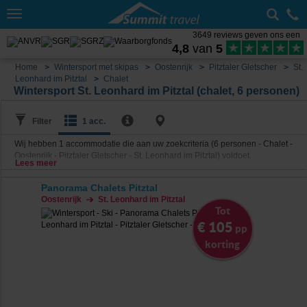
Toggle
navigation
3649 reviews geven ons een
4,8
van
5
Home
Wintersport met skipas
Oostenrijk
Pitztaler Gletscher
St.
Leonhard im Pitztal
Chalet
Wintersport St. Leonhard im Pitztal (chalet, 6 personen)
Filter
1 acc.
Wij hebben
1
accommodatie die aan uw zoekcriteria (6 personen - Chalet -
Oostenrijk - Pitztaler Gletscher - St. Leonhard im Pitztal) voldoet.
Lees meer
Panorama Chalets Pitztal
Oostenrijk
St. Leonhard im Pitztal
Tot
€ 105
pp
korting