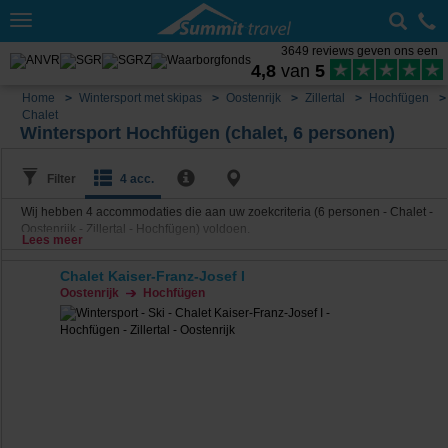
Toggle
navigation
3649 reviews geven ons een
4,8
van
5
Home
Wintersport met skipas
Oostenrijk
Zillertal
Hochfügen
Chalet
Wintersport Hochfügen (chalet, 6 personen)
Filter
4 acc.
Wij hebben
4
accommodaties die aan uw zoekcriteria (6 personen - Chalet -
Oostenrijk - Zillertal - Hochfügen) voldoen.
Lees meer
Chalet Kaiser-Franz-Josef I
Oostenrijk
Hochfügen