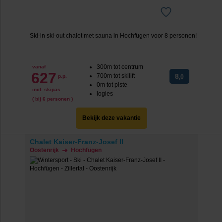
Ski-in ski-out chalet met sauna in Hochfügen voor 8 personen!
300m tot centrum
vanaf
627
700m tot skilift
8
p.p.
,0
0m tot piste
incl. skipas
logies
( bij 6 personen )
Bekijk deze vakantie
Chalet Kaiser-Franz-Josef II
Oostenrijk
Hochfügen