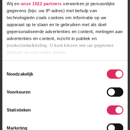
Wij en
onze 1022 partners
verwerken je persoonlijke
gegevens (bijv. uw IP-adres) met behulp van
technologieën zoals cookies om informatie op uw
apparaat op te slaan en te gebruiken met als doel
Ski-in ski-out chalet met sauna in Hochfügen voor 8 personen!
gepersonaliseerde advertenties en content, metingen aan
advertenties en content, inzicht in publiek en
productontwikkeling. U kunt kiezen wie uw gegevens
300m tot centrum
vanaf
627
700m tot skilift
8
p.p.
,0
gebruikt en met welke doelen.
0m tot piste
incl. skipas
logies
( bij 6 personen )
Als u het toestaat, willen we ook graag:
Toestemmingsselectie
Noodzakelijk
Informatie verzamelen over uw geografische
Bekijk deze vakantie
locatie, die tot een paar meter nauwkeurig kan zijn
Uw apparaat identificeren door het actief te
Chalet Kaiser-Franz-Josef IV
Voorkeuren
Oostenrijk
Hochfügen
scannen op specifieke eigenschappen (fingerprinting)
Lees meer over hoe uw persoonlijke gegevens worden
Statistieken
verwerkt en stel uw voorkeuren in het
detailgedeelte
in.
U kunt uw toestemming op elk moment wijzigen of
intrekken in de Cookieverklaring.
Marketing