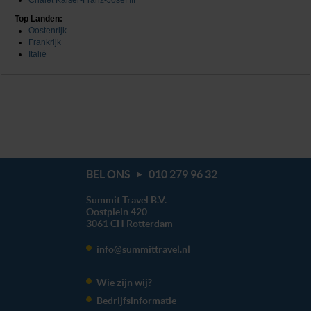
Chalet Kaiser-Franz-Josef III
Top Landen:
Oostenrijk
Frankrijk
Italië
BEL ONS
010 279 96 32
Summit Travel B.V.
Oostplein 420
3061 CH
Rotterdam
info@summittravel.nl
Wie zijn wij?
Bedrijfsinformatie