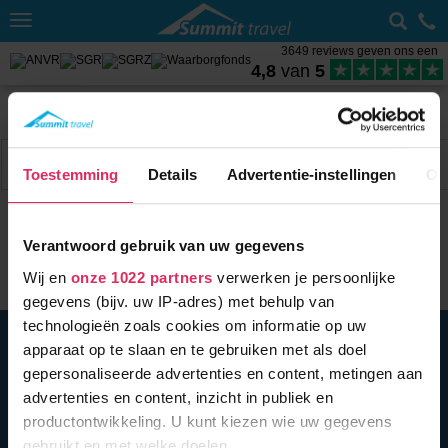
Toggle
navigation
3649 reviews geven ons een
4,8
van
5
Home
Wintersport met skipas
Frankrijk
Alpe d'Huez
Sneeuwhoogte Alpe d'Huez
Filter
15 acc.
Toestemming
Details
Advertentie-instellingen
Ov
Verantwoord gebruik van uw gegevens
Wij en
onze 1022 partners
verwerken je persoonlijke
gegevens (bijv. uw IP-adres) met behulp van
technologieën zoals cookies om informatie op uw
BEL ONS
010 279 96 32
apparaat op te slaan en te gebruiken met als doel
Summit Travel B.V.
gepersonaliseerde advertenties en content, metingen aan
Oostplein 420
advertenties en content, inzicht in publiek en
3061 CH
Rotterdam
productontwikkeling. U kunt kiezen wie uw gegevens
info@summittravel.nl
gebruikt en met welke doelen.