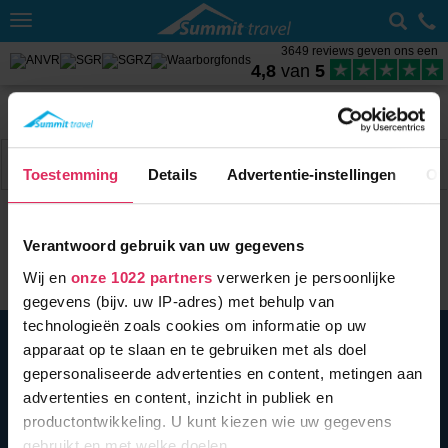
Toggle
navigation
3649 reviews geven ons een
4,8
van
5
Home
Wintersport met skipas
Oostenrijk
Bad Kleinkirchheim
Weer Bad Kleinkirchheim
Filter
11 acc.
Toestemming
Details
Advertentie-instellingen
Ov
Verantwoord gebruik van uw gegevens
Wij en
onze 1022 partners
verwerken je persoonlijke
gegevens (bijv. uw IP-adres) met behulp van
technologieën zoals cookies om informatie op uw
BEL ONS
010 279 96 32
apparaat op te slaan en te gebruiken met als doel
Summit Travel B.V.
gepersonaliseerde advertenties en content, metingen aan
Oostplein 420
advertenties en content, inzicht in publiek en
3061 CH
Rotterdam
productontwikkeling. U kunt kiezen wie uw gegevens
info@summittravel.nl
gebruikt en met welke doelen.