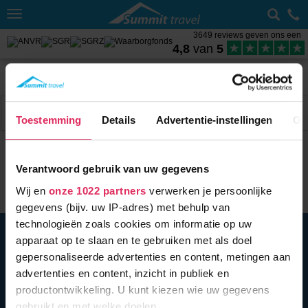
Toggle
navigation
3649 reviews geven ons een
4,8
van
5
Home
Wintersport met skipas
Oostenrijk
Tiroler Zugspitzarena
Weer Berwang
Filter
1 acc.
Toestemming
Details
Advertentie-instellingen
Ov
Verantwoord gebruik van uw gegevens
Wij en
onze 1022 partners
verwerken je persoonlijke
gegevens (bijv. uw IP-adres) met behulp van
technologieën zoals cookies om informatie op uw
BEL ONS
010 279 96 32
apparaat op te slaan en te gebruiken met als doel
Summit Travel B.V.
gepersonaliseerde advertenties en content, metingen aan
Oostplein 420
advertenties en content, inzicht in publiek en
3061 CH
Rotterdam
productontwikkeling. U kunt kiezen wie uw gegevens
info@summittravel.nl
gebruikt en met welke doelen.