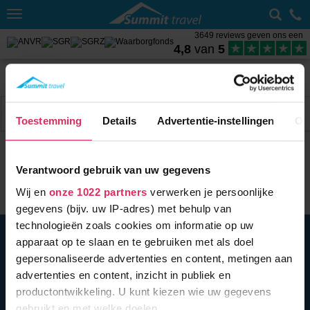
Toggle
navigation
3649 reviews geven ons een
4,8
van
5
Home
Wintersport met skipas
Frankrijk
Paradiski
Sneeuwhoogte Bourg St. Maurice
Filter
2 acc.
Toestemming
Details
Advertentie-instellingen
Ov
Verantwoord gebruik van uw gegevens
Wij en
onze 1022 partners
verwerken je persoonlijke
gegevens (bijv. uw IP-adres) met behulp van
technologieën zoals cookies om informatie op uw
BEL ONS
010 279 96 32
apparaat op te slaan en te gebruiken met als doel
Summit Travel B.V.
gepersonaliseerde advertenties en content, metingen aan
Oostplein 420
advertenties en content, inzicht in publiek en
3061 CH
Rotterdam
productontwikkeling. U kunt kiezen wie uw gegevens
info@summittravel.nl
gebruikt en met welke doelen.