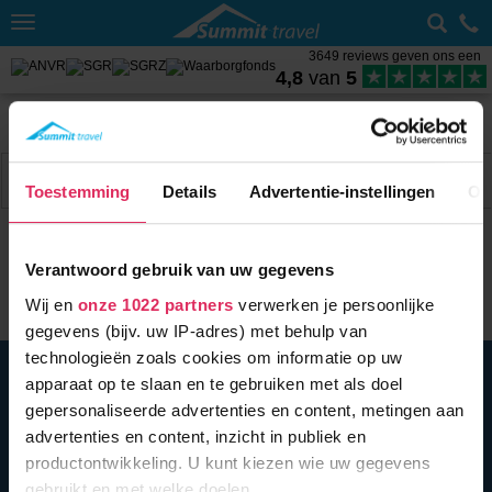
Toggle
navigation
3649 reviews geven ons een
4,8
van
5
Home
Wintersport met skipas
Oostenrijk
Zell am See-Kaprun
Sneeuwhoogte Fusch
Filter
4 acc.
Toestemming
Details
Advertentie-instellingen
Ov
Verantwoord gebruik van uw gegevens
Wij en
onze 1022 partners
verwerken je persoonlijke
gegevens (bijv. uw IP-adres) met behulp van
technologieën zoals cookies om informatie op uw
BEL ONS
010 279 96 32
apparaat op te slaan en te gebruiken met als doel
Summit Travel B.V.
gepersonaliseerde advertenties en content, metingen aan
Oostplein 420
advertenties en content, inzicht in publiek en
3061 CH
Rotterdam
productontwikkeling. U kunt kiezen wie uw gegevens
info@summittravel.nl
gebruikt en met welke doelen.