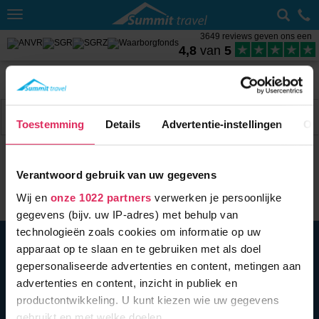
Toggle
navigation
3649 reviews geven ons een
4,8
van
5
Home
Wintersport met skipas
Tsjechië
Harrachov
Sneeuwhoogte Harrachov
Filter
3 acc.
Toestemming
Details
Advertentie-instellingen
Ov
Verantwoord gebruik van uw gegevens
Wij en
onze 1022 partners
verwerken je persoonlijke
gegevens (bijv. uw IP-adres) met behulp van
technologieën zoals cookies om informatie op uw
BEL ONS
010 279 96 32
apparaat op te slaan en te gebruiken met als doel
Summit Travel B.V.
gepersonaliseerde advertenties en content, metingen aan
Oostplein 420
advertenties en content, inzicht in publiek en
3061 CH
Rotterdam
productontwikkeling. U kunt kiezen wie uw gegevens
info@summittravel.nl
gebruikt en met welke doelen.