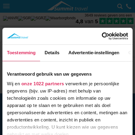
Toggle
navigation
3649 reviews geven ons een
4,8
van
5
Home
Wintersport met skipas
Oostenrijk
Zillertal
Weer Hart
Filter
3 acc.
Toestemming
Details
Advertentie-instellingen
Ov
Verantwoord gebruik van uw gegevens
Wij en
onze 1022 partners
verwerken je persoonlijke
gegevens (bijv. uw IP-adres) met behulp van
technologieën zoals cookies om informatie op uw
BEL ONS
010 279 96 32
apparaat op te slaan en te gebruiken met als doel
Summit Travel B.V.
gepersonaliseerde advertenties en content, metingen aan
Oostplein 420
advertenties en content, inzicht in publiek en
3061 CH
Rotterdam
productontwikkeling. U kunt kiezen wie uw gegevens
info@summittravel.nl
gebruikt en met welke doelen.