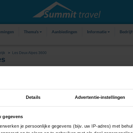
mmingen
Thema's
Aanbiedingen
Informatie
Bedrij
rijk
Les Deux Alpes 3600
es
ties
Over Les Deux Alpes
Kaart
Weer
Details
Advertentie-instellingen
w gegevens
erwerken je persoonlijke gegevens (bijv. uw IP-adres) met behul