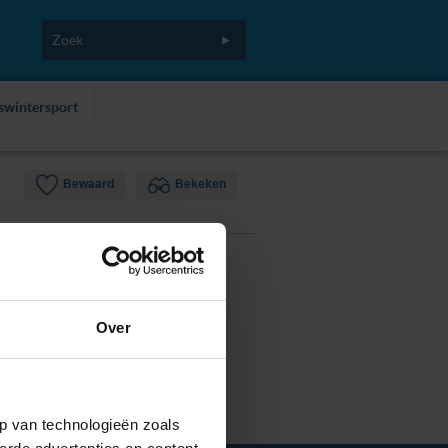
fswintersport
Bewaard
Bekeken
Over
p van technologieën zoals