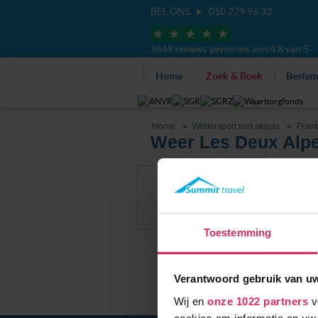
BEL ONS
010 279 96 32
4,8 van 5
3649 reviews geven ons een
Home
Zoek & Boek
Beste
Home
Wintersport met skipas
Frank
Weer Les Deux Alp
Filter
Alle accommoda
Sneeuwhoogte
Toestemming
Verantwoord gebruik van u
Wij en
onze 1022 partners
v