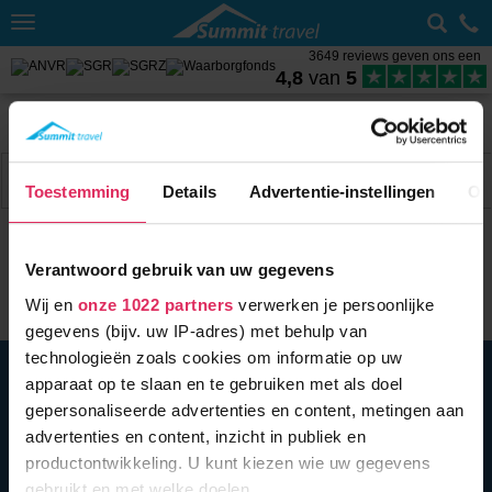
Toggle
navigation
3649 reviews geven ons een
4,8
van
5
Home
Wintersport met skipas
Oostenrijk
Ski Juwel
Weer Oberau
Filter
2 acc.
Toestemming
Details
Advertentie-instellingen
Ov
Verantwoord gebruik van uw gegevens
Wij en
onze 1022 partners
verwerken je persoonlijke
gegevens (bijv. uw IP-adres) met behulp van
technologieën zoals cookies om informatie op uw
BEL ONS
010 279 96 32
apparaat op te slaan en te gebruiken met als doel
Summit Travel B.V.
gepersonaliseerde advertenties en content, metingen aan
Oostplein 420
advertenties en content, inzicht in publiek en
3061 CH
Rotterdam
productontwikkeling. U kunt kiezen wie uw gegevens
info@summittravel.nl
gebruikt en met welke doelen.