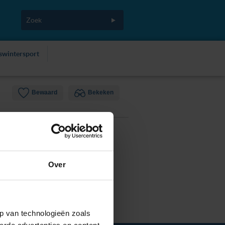
fswintersport
Bewaard
Bekeken
Over
p van technologieën zoals