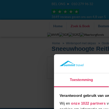
BEL ONS
010 279 96 32
4,8 van 5
3649 reviews geven ons een
Home
Zoek & Boek
Beste
Home
Wintersport met skipas
Ooste
Sneeuwhoogte Reith
Filter
Alle accommoda
Weer
Sneeuwhoogte
Toestemming
Verantwoord gebruik van u
Wij en
onze 1022 partners
v