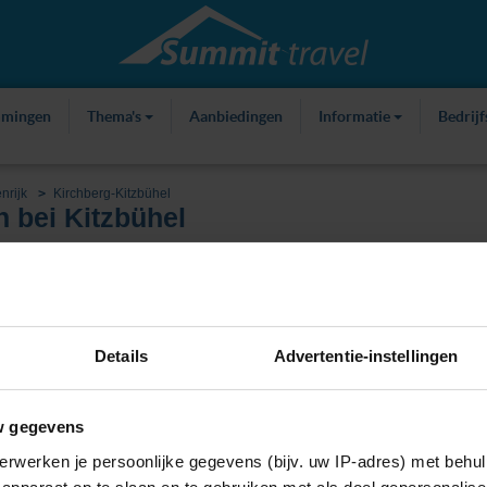
mmingen
Thema's
Aanbiedingen
Informatie
Bedrij
nrijk
Kirchberg-Kitzbühel
 bei Kitzbühel
ties
Over Reith bei Kitzbühel
Kaart
Details
Advertentie-instellingen
w gegevens
erwerken je persoonlijke gegevens (bijv. uw IP-adres) met behul