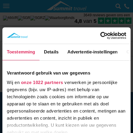
Toggle
navigation
3649 reviews geven ons een
4,8
van
5
Home
Wintersport met skipas
Frankrijk
Val Cenis
Weer Val Cenis
Filter
6 acc.
Toestemming
Details
Advertentie-instellingen
Ov
Verantwoord gebruik van uw gegevens
Wij en
onze 1022 partners
verwerken je persoonlijke
gegevens (bijv. uw IP-adres) met behulp van
technologieën zoals cookies om informatie op uw
BEL ONS
010 279 96 32
apparaat op te slaan en te gebruiken met als doel
Summit Travel B.V.
gepersonaliseerde advertenties en content, metingen aan
Oostplein 420
advertenties en content, inzicht in publiek en
3061 CH
Rotterdam
productontwikkeling. U kunt kiezen wie uw gegevens
info@summittravel.nl
gebruikt en met welke doelen.