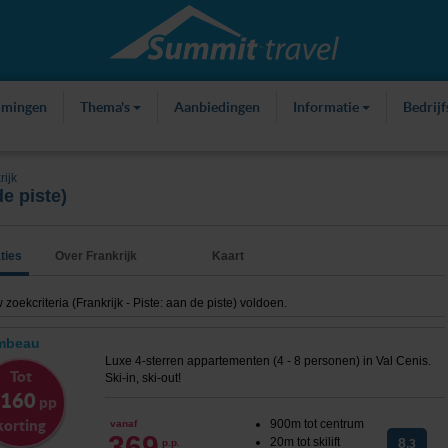
mmingen
Thema's
Aanbiedingen
Informatie
Bedrij
rijk
e piste)
ties
Over Frankrijk
Kaart
ekcriteria (Frankrijk - Piste: aan de piste) voldoen.
ambeau
Luxe 4-sterren appartementen (4 - 8 personen) in Val Cenis.
Tot
Ski-in, ski-out!
 160
pp
korting
900m tot centrum
vanaf
369
20m tot skilift
8
p.p.
,3