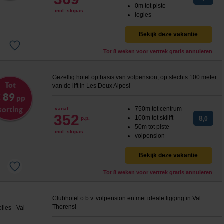
0m tot piste
incl. skipas
logies
Bekijk deze vakantie
Tot 8 weken voor vertrek gratis annuleren
Gezellig hotel op basis van volpension, op slechts 100 meter
Tot
van de lift in Les Deux Alpes!
 89
pp
korting
750m tot centrum
vanaf
352
100m tot skilift
8
p.p.
,0
50m tot piste
incl. skipas
volpension
Bekijk deze vakantie
Tot 8 weken voor vertrek gratis annuleren
Clubhotel o.b.v. volpension en met ideale ligging in Val
Thorens!