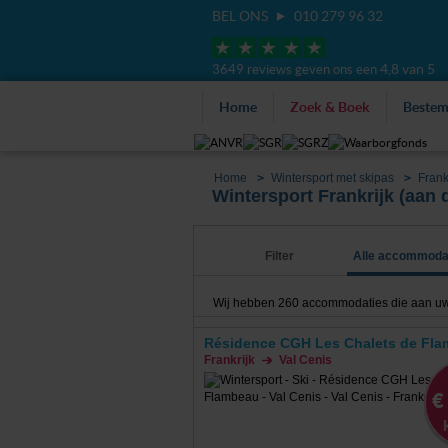
BEL ONS
010 279 96 32
4,8 van 5
3649 reviews geven ons een
Home
Zoek & Boek
Beste
Home
Wintersport met skipas
Frank
Wintersport Frankrijk (aan d
Filter
Alle accommoda
Wij hebben
260
accommodaties die aan uw zo
Résidence CGH Les Chalets de Fl
Frankrijk
Val Cenis
€