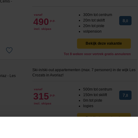
300m tot centrum
vanaf
490
20m tot skilift
8
p.p.
,0
20m tot piste
incl. skipas
volpension
Bekijk deze vakantie
Tot 8 weken voor vertrek gratis annuleren
Ski-in/ski-out appartementen (max. 7 personen) in de wijk Les
Crozats in Avoriaz!
500m tot centrum
vanaf
315
150m tot skilift
7
p.p.
,8
0m tot piste
incl. skipas
logies
Bekijk deze vakantie
Tot 6 weken voor vertrek gratis annuleren