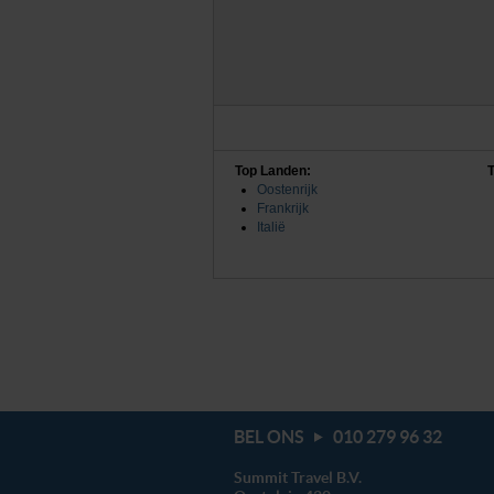
Top Landen:
Oostenrijk
Frankrijk
Italië
BEL ONS
010 279 96 32
Summit Travel B.V.