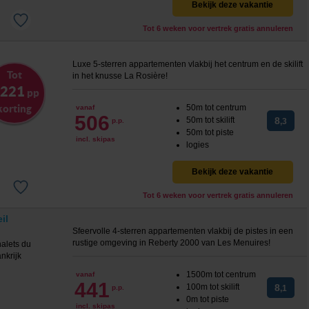
Bekijk deze vakantie
Tot 6 weken voor vertrek gratis annuleren
Luxe 5-sterren appartementen vlakbij het centrum en de skilift
Tot
in het knusse La Rosière!
 221
pp
korting
50m tot centrum
vanaf
506
50m tot skilift
8
p.p.
,3
50m tot piste
incl. skipas
logies
Bekijk deze vakantie
Tot 6 weken voor vertrek gratis annuleren
il
Sfeervolle 4-sterren appartementen vlakbij de pistes in een
rustige omgeving in Reberty 2000 van Les Menuires!
1500m tot centrum
vanaf
441
100m tot skilift
8
p.p.
,1
0m tot piste
incl. skipas