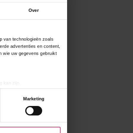
Over
p van technologieën zoals
erde advertenties en content,
en wie uw gegevens gebruikt
g kan zijn
erprinting)
t
detailgedeelte
in. U kunt uw
Marketing
aliseren, om functies voor
r jouw gebruik van onze site