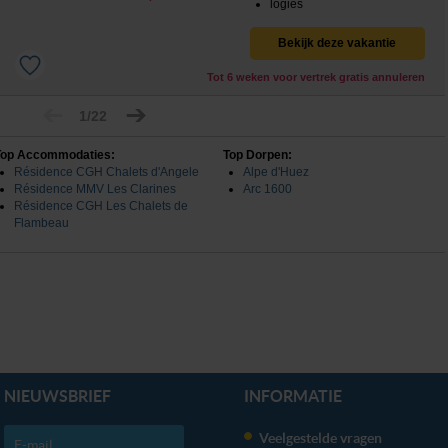
logies
Bekijk deze vakantie
Tot 6 weken voor vertrek gratis annuleren
1/22
Top Accommodaties:
Top Dorpen:
Résidence CGH Chalets d'Angele
Alpe d'Huez
Résidence MMV Les Clarines
Arc 1600
Résidence CGH Les Chalets de
Flambeau
NIEUWSBRIEF
INFORMATIE
Veelgestelde vragen