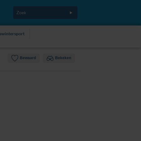
fswintersport
Bewaard
Bekeken