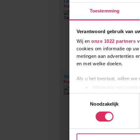
Le Village des Lapons
Frankrijk
Les Saisies
Toestemming
€
Verantwoord gebruik van u
Wij en
onze 1022 partners
v
cookies om informatie op uw 
metingen aan advertenties en
en met welke doelen.
Résidence Les Valmonts de Val Cen
Als u het toestaat, willen we
Frankrijk
Val Cenis
Informatie verzamelen
€
Uw apparaat identific
Toestemmingsselectie
Lees meer over hoe uw perso
Noodzakelijk
toestemming op elk moment wi
Wij gebruiken cookies om onz
social media te bieden en om