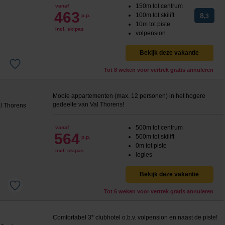
150m tot centrum
vanaf
463
100m tot skilift
8
p.p.
,3
10m tot piste
incl. skipas
volpension
Bekijk deze vakantie
Tot 8 weken voor vertrek gratis annuleren
Mooie appartementen (max. 12 personen) in het hogere
gedeelte van Val Thorens!
500m tot centrum
vanaf
564
500m tot skilift
p.p.
0m tot piste
incl. skipas
logies
Bekijk deze vakantie
Tot 6 weken voor vertrek gratis annuleren
Comfortabel 3* clubhotel o.b.v. volpension en naast de piste!