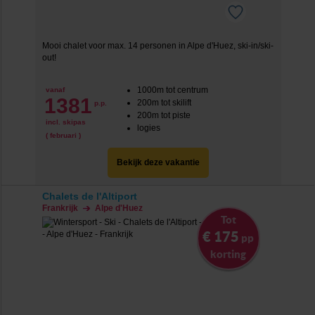
Mooi chalet voor max. 14 personen in Alpe d'Huez, ski-in/ski-
out!
1000m tot centrum
vanaf
1381
200m tot skilift
p.p.
200m tot piste
incl. skipas
logies
( februari )
Bekijk deze vakantie
Chalets de l'Altiport
Frankrijk
Alpe d'Huez
Tot
€ 175
pp
korting