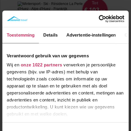
Tot
€ 103
pp
korting
Toestemming
Details
Advertentie-instellingen
Ov
Verantwoord gebruik van uw gegevens
Nieuwe appartementen aan de lift en piste in Alpe d'Huez!
Wij en
onze 1022 partners
verwerken je persoonlijke
gegevens (bijv. uw IP-adres) met behulp van
technologieën zoals cookies om informatie op uw
1200m tot centrum
vanaf
apparaat op te slaan en te gebruiken met als doel
1145
0m tot skilift
p.p.
gepersonaliseerde advertenties en content, metingen aan
0m tot piste
incl. skipas
logies
advertenties en content, inzicht in publiek en
( februari )
productontwikkeling. U kunt kiezen wie uw gegevens
Bekijk deze vakantie
gebruikt en met welke doelen.
Tot 8 weken voor vertrek gratis annuleren
Als u het toestaat, willen we ook graag:
Toestemmingsselectie