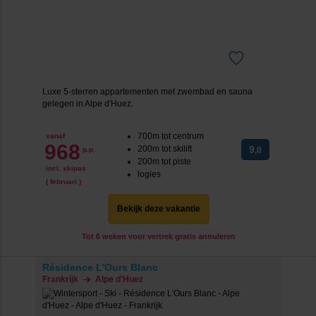
Luxe 5-sterren appartementen met zwembad en sauna
gelegen in Alpe d'Huez.
700m tot centrum
vanaf
968
200m tot skilift
9
p.p.
,0
200m tot piste
incl. skipas
logies
( februari )
Bekijk deze vakantie
Tot 6 weken voor vertrek gratis annuleren
Résidence L'Ours Blanc
Frankrijk
Alpe d'Huez