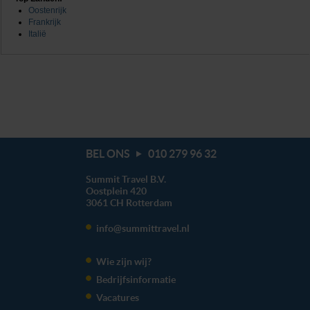
Oostenrijk
Frankrijk
Italië
BEL ONS
010 279 96 32
Summit Travel B.V.
Oostplein 420
3061 CH
Rotterdam
info@summittravel.nl
Wie zijn wij?
Bedrijfsinformatie
Vacatures