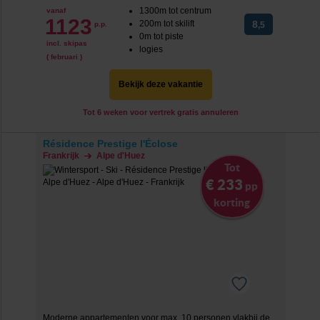
1300m tot centrum
vanaf
1123
200m tot skilift
8
p.p.
,5
0m tot piste
incl. skipas
logies
( februari )
Bekijk deze vakantie
Tot 6 weken voor vertrek gratis annuleren
Résidence Prestige l'Éclose
Frankrijk
Alpe d'Huez
Tot
€ 233
pp
korting
Moderne appartementen voor max. 10 personen vlakbij de