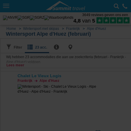
Toggle
navigation
3649 reviews geven ons een
4,8
van
5
Home
Wintersport met skipas
Frankrijk
Alpe d'Huez
Wintersport Alpe d'Huez (februari)
Filter
23 acc.
Wij hebben
23
accommodaties die aan uw zoekcriteria (februari - Frankrijk -
Alpe d'Huez) voldoen.
Lees meer
Chalet Le Vieux Logis
Frankrijk
Alpe d'Huez