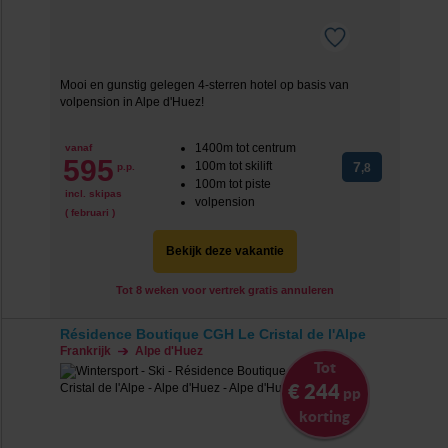
Mooi en gunstig gelegen 4-sterren hotel op basis van
volpension in Alpe d'Huez!
1400m tot centrum
vanaf
595
100m tot skilift
7
p.p.
,8
100m tot piste
incl. skipas
volpension
( februari )
Bekijk deze vakantie
Tot 8 weken voor vertrek gratis annuleren
Résidence Boutique CGH Le Cristal de l'Alpe
Frankrijk
Alpe d'Huez
Tot
€ 244
pp
korting