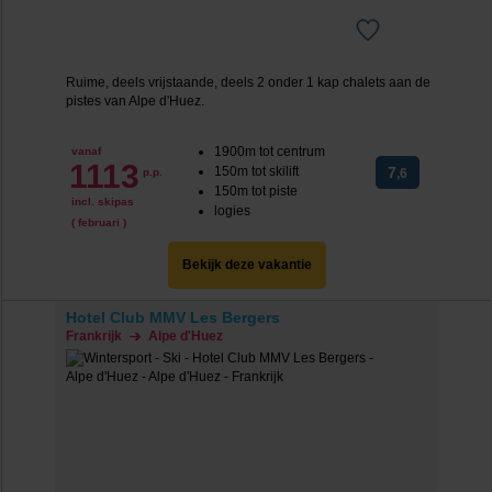
Ruime, deels vrijstaande, deels 2 onder 1 kap chalets aan de
pistes van Alpe d'Huez.
1900m tot centrum
vanaf
1113
150m tot skilift
7
p.p.
,6
150m tot piste
incl. skipas
logies
( februari )
Bekijk deze vakantie
Hotel Club MMV Les Bergers
Frankrijk
Alpe d'Huez