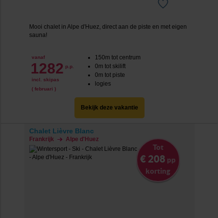
Mooi chalet in Alpe d'Huez, direct aan de piste en met eigen
sauna!
150m tot centrum
vanaf
1282
0m tot skilift
p.p.
0m tot piste
incl. skipas
logies
( februari )
Bekijk deze vakantie
Chalet Lièvre Blanc
Frankrijk
Alpe d'Huez
Tot
€ 208
pp
korting