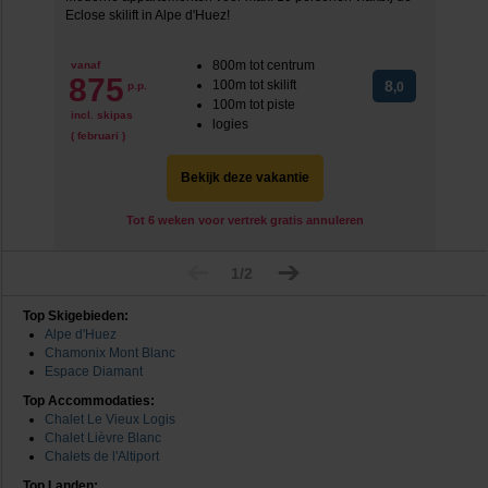
Eclose skilift in Alpe d'Huez!
800m tot centrum
vanaf
875
100m tot skilift
8
p.p.
,0
100m tot piste
incl. skipas
logies
( februari )
Bekijk deze vakantie
Tot 6 weken voor vertrek gratis annuleren
1/2
Top Skigebieden:
Alpe d'Huez
Chamonix Mont Blanc
Espace Diamant
Top Accommodaties:
Chalet Le Vieux Logis
Chalet Lièvre Blanc
Chalets de l'Altiport
Top Landen: