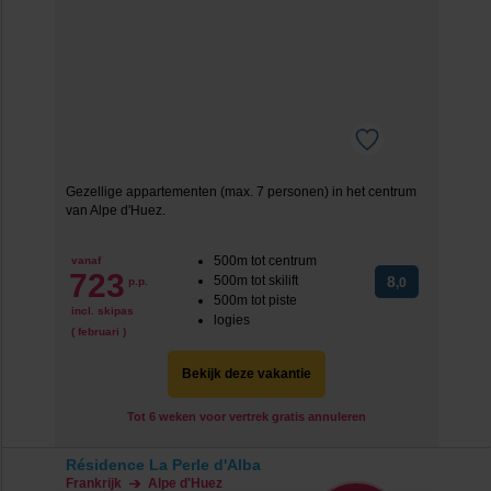
Gezellige appartementen (max. 7 personen) in het centrum
van Alpe d'Huez.
500m tot centrum
vanaf
723
500m tot skilift
8
p.p.
,0
500m tot piste
incl. skipas
logies
( februari )
Bekijk deze vakantie
Tot 6 weken voor vertrek gratis annuleren
Résidence La Perle d'Alba
Frankrijk
Alpe d'Huez