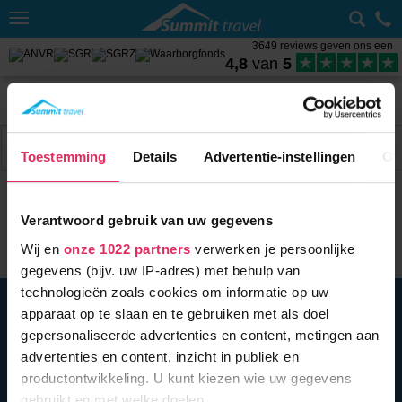
Toggle
navigation
3649 reviews geven ons een
4,8
van
5
Home
Wintersport met skipas
Frankrijk
Sneeuwhoogte Alpe d'Huez
Filter
26 acc.
Toestemming
Details
Advertentie-instellingen
Ov
Verantwoord gebruik van uw gegevens
Wij en
onze 1022 partners
verwerken je persoonlijke
gegevens (bijv. uw IP-adres) met behulp van
technologieën zoals cookies om informatie op uw
BEL ONS
010 279 96 32
apparaat op te slaan en te gebruiken met als doel
Summit Travel B.V.
gepersonaliseerde advertenties en content, metingen aan
Oostplein 420
advertenties en content, inzicht in publiek en
3061 CH
Rotterdam
productontwikkeling. U kunt kiezen wie uw gegevens
info@summittravel.nl
gebruikt en met welke doelen.