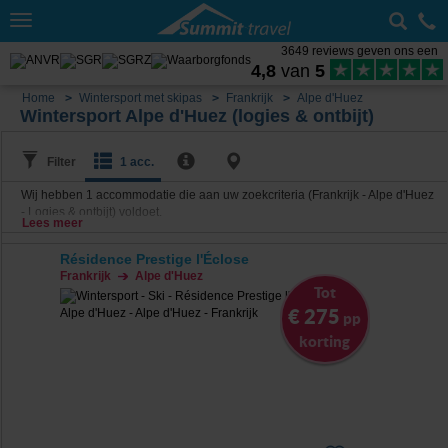
Toggle
navigation
3649 reviews geven ons een
4,8
van
5
Home
Wintersport met skipas
Frankrijk
Alpe d'Huez
Wintersport Alpe d'Huez (logies & ontbijt)
Filter
1 acc.
Wij hebben
1
accommodatie die aan uw zoekcriteria (Frankrijk - Alpe d'Huez
- Logies & ontbijt) voldoet.
Lees meer
Résidence Prestige l'Éclose
Frankrijk
Alpe d'Huez
Tot
€ 275
pp
korting