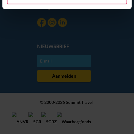
gebruik van hun services. Wil je niet dat dit gebeurt? Pas
Blog
dan hieronder jouw voorkeuren aan. Goed om te weten:
je kunt jouw voorkeuren altijd aanpassen. Klik daarvoor
op de lichtblauwe knop linksonder in beeld en kies voor
‘verander jouw toestemming’. Je kunt dan weer per type
cookie aangeven of je die wel of niet wilt toestaan.
NIEUWSBRIEF
We werken samen met
20 derden
die uw gegevens
kunnen ontvangen en verwerken.
© 2003-2026 Summit Travel