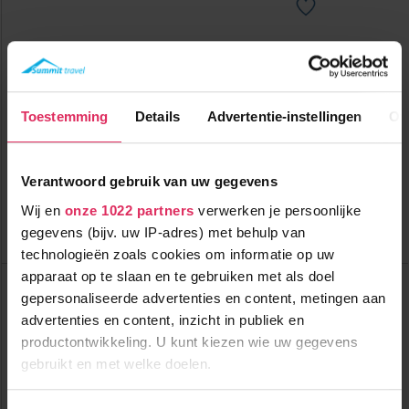
Moderne appartementen voor max. 10 personen vlakbij de
Eclose skilift in Alpe d'Huez!
800m tot centrum
vanaf
Toestemming
Details
Advertentie-instellingen
Ov
285
100m tot skilift
8
p.p.
,0
100m tot piste
incl. skipas
logies
Verantwoord gebruik van uw gegevens
Bekijk deze vakantie
Wij en
onze 1022 partners
verwerken je persoonlijke
gegevens (bijv. uw IP-adres) met behulp van
Tot 6 weken voor vertrek gratis annuleren
technologieën zoals cookies om informatie op uw
apparaat op te slaan en te gebruiken met als doel
Top Skigebieden:
Alpe d'Huez
gepersonaliseerde advertenties en content, metingen aan
Chamonix Mont Blanc
advertenties en content, inzicht in publiek en
Espace Diamant
productontwikkeling. U kunt kiezen wie uw gegevens
Top Accommodaties:
gebruikt en met welke doelen.
Chalet Le Vieux Logis
Chalet Lièvre Blanc
Chalets de l'Altiport
Als u het toestaat, willen we ook graag: