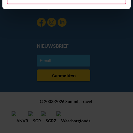
gebruik van hun services. Wil je niet dat dit gebeurt? Pas
Blog
dan hieronder jouw voorkeuren aan. Goed om te weten:
je kunt jouw voorkeuren altijd aanpassen. Klik daarvoor
op de lichtblauwe knop linksonder in beeld en kies voor
‘verander jouw toestemming’. Je kunt dan weer per type
cookie aangeven of je die wel of niet wilt toestaan.
NIEUWSBRIEF
We werken samen met
20 derden
die uw gegevens
kunnen ontvangen en verwerken.
© 2003-2026 Summit Travel