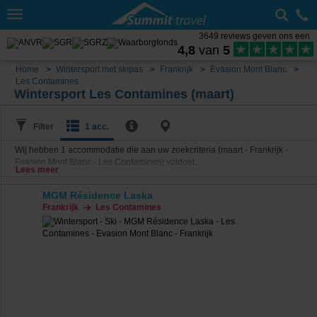
Toggle
navigation
3649 reviews geven ons een
4,8
van
5
Home
Wintersport met skipas
Frankrijk
Evasion Mont Blanc
Les Contamines
Wintersport Les Contamines (maart)
Filter
1 acc.
Wij hebben
1
accommodatie die aan uw zoekcriteria (maart - Frankrijk -
Evasion Mont Blanc - Les Contamines) voldoet.
Lees meer
MGM Résidence Laska
Frankrijk
Les Contamines