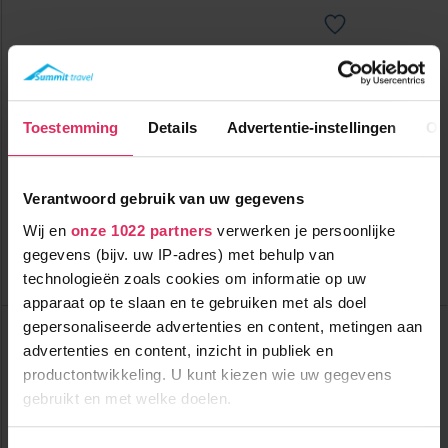
Luxe appartementen in de Les Contamines Montjoie!
Toestemming
Details
Advertentie-instellingen
Ov
750m tot centrum
vanaf
493
1300m tot skilift
p.p.
1300m tot piste
incl. skipas
logies
Verantwoord gebruik van uw gegevens
( maart )
Wij en
onze 1022 partners
verwerken je persoonlijke
Bekijk deze vakantie
gegevens (bijv. uw IP-adres) met behulp van
technologieën zoals cookies om informatie op uw
Tot 6 weken voor vertrek gratis annuleren
apparaat op te slaan en te gebruiken met als doel
Top Dorpen:
gepersonaliseerde advertenties en content, metingen aan
Les Contamines
advertenties en content, inzicht in publiek en
Megève
productontwikkeling. U kunt kiezen wie uw gegevens
Top Accommodaties:
gebruikt en met welke doelen.
MGM Résidence Laska
Résidence L'Eclat des Veriaz
Résidence CGH Chalets d'Angele
Als u het toestaat, willen we ook graag: