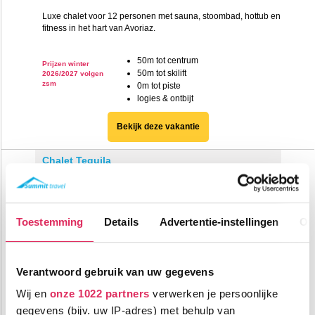
Luxe chalet voor 12 personen met sauna, stoombad, hottub en
fitness in het hart van Avoriaz.
50m tot centrum
Prijzen winter
50m tot skilift
2026/2027 volgen
zsm
0m tot piste
logies & ontbijt
Bekijk deze vakantie
Chalet Tequila
Frankrijk
Avoriaz
Toestemming
Details
Advertentie-instellingen
Ov
Verantwoord gebruik van uw gegevens
Wij en
onze 1022 partners
verwerken je persoonlijke
gegevens (bijv. uw IP-adres) met behulp van