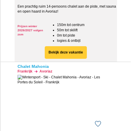
Een prachtig ruim 14-persoons chalet aan de piste, met sauna
en open haard in Avoriaz!
150m tot centrum
Prijzen winter
50m tot skilift
2026/2027 volgen
zsm
0m tot piste
logies & ontbijt
Bekijk deze vakantie
Chalet Mahonia
Frankrijk
Avoriaz