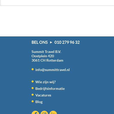
BEL ONS
010 279 96 32
Summit Travel B.V.
Oostplein 420
3061 CH
Rotterdam
info@summittravel.nl
Wie zijn wij?
Bedrijfsinformatie
Vacatures
Blog