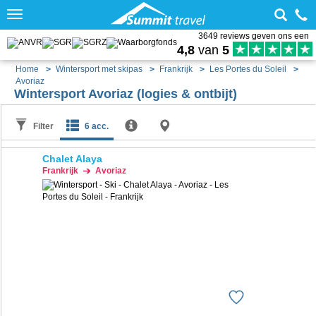
Toggle
navigation
3649 reviews geven ons een
4,8
van
5
Home
Wintersport met skipas
Frankrijk
Les Portes du Soleil
Avoriaz
Wintersport Avoriaz (logies & ontbijt)
Filter
6 acc.
Chalet Alaya
Frankrijk
Avoriaz