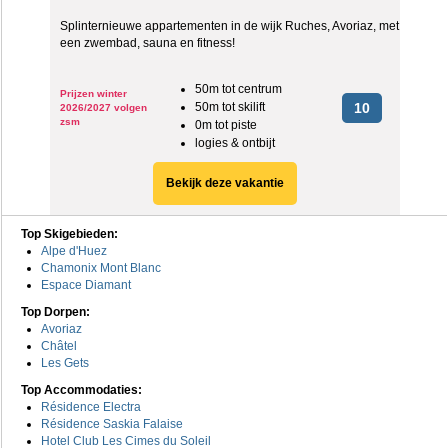
Splinternieuwe appartementen in de wijk Ruches, Avoriaz, met
een zwembad, sauna en fitness!
50m tot centrum
Prijzen winter
50m tot skilift
10
2026/2027 volgen
zsm
0m tot piste
logies & ontbijt
Bekijk deze vakantie
Top Skigebieden:
Alpe d'Huez
Chamonix Mont Blanc
Espace Diamant
Top Dorpen:
Avoriaz
Châtel
Les Gets
Top Accommodaties:
Résidence Electra
Résidence Saskia Falaise
Hotel Club Les Cimes du Soleil